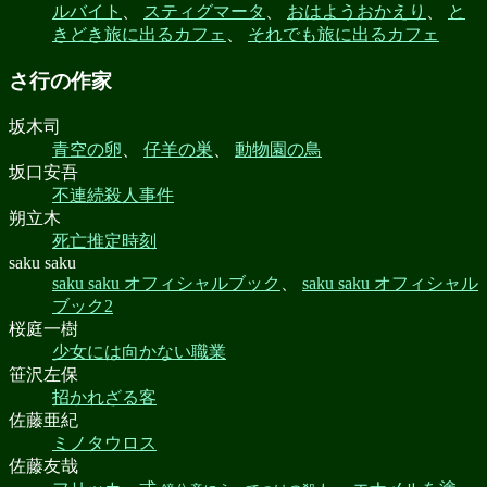
ルバイト
、
スティグマータ
、
おはようおかえり
、
と
きどき旅に出るカフェ
、
それでも旅に出るカフェ
さ行の作家
坂木司
青空の卵
、
仔羊の巣
、
動物園の鳥
坂口安吾
不連続殺人事件
朔立木
死亡推定時刻
saku saku
saku saku オフィシャルブック
、
saku saku オフィシャル
ブック2
桜庭一樹
少女には向かない職業
笹沢左保
招かれざる客
佐藤亜紀
ミノタウロス
佐藤友哉