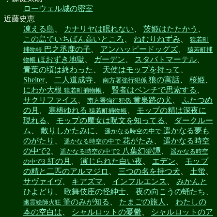
ローウェル城の密室
近藤史恵
凍える島
、
カナリヤは眠れない
、
茨姫はたたかう
、
この島でいちばん高いところ
、
ねむりねずみ
、
猿若町
巴之丞鹿の子
、
アンハッピードッグズ
、
捕物帳
猿若町捕
ほおずき地獄
、
ガーデン
、
スタバトマーテル
、
物帳
青葉の頃は終わった
、
天使はモップを持って
、
Shelter
、
二人道成寺
、
狼の寓話
、
桜姫
、
南方署強行犯係
にわか大根
、
賢者はベンチで思索する
、
猿若町捕物帳
サクリファイス
、
黄泉路の犬
、
ふたつめ
南方署強行犯係
の月
、
寒椿ゆれる
、
モップの精は深夜に
猿若町捕物帳
現れる
、
モップの魔女は呪文を知ってる
、
ダークルー
ム
、
散りしかたみに
、
遥かなる夢も
遥かなる時空の中で
のがたり
、
花がたみ
、
遥かなる時空
遥かなる時空の中で
の中で2
、
八葉幻夢譚
、
遥かなる時空の中で2
遥かなる時空
紅の月
、
演じられた白い夜
、
エデン
、
モップ
の中で3
の精と二匹のアルマジロ
、
三つの名を持つ犬
、
土蛍
、
サヴァイヴ
、
キアズマ
、
インフルエンス
、
みかんと
ひよどり
、
歌舞伎座の怪紳士
、
夜の向こうの蛹たち
、
筆のみが知る
、
たまごの旅人
、
わたしの
幽霊絵師火狂
本の空白は
、
シャルロットの憂鬱
、
シャルロットのア