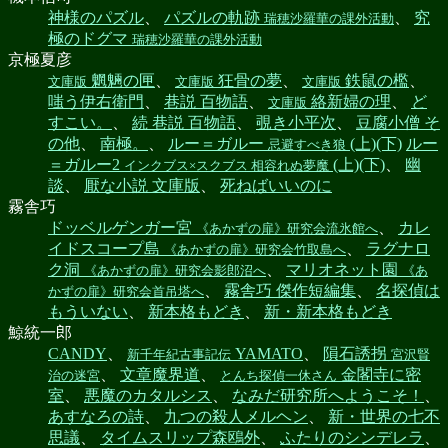
神様のパズル
、
パズルの軌跡
、
究
瑞穂沙羅華の課外活動
極のドグマ
瑞穂沙羅華の課外活動
京極夏彦
魍魎の匣
、
狂骨の夢
、
鉄鼠の檻
、
文庫版
文庫版
文庫版
嗤う伊右衛門
、
巷説 百物語
、
絡新婦の理
、
ど
文庫版
すこい。
、
続 巷説 百物語
、
覗き小平次
、
豆腐小僧 そ
の他
、
南極。
、
ルー＝ガルー
(上)(下)
ルー
忌避すべき狼
＝ガルー2
(上)(下)
、
幽
インクブス×スクブス 相容れぬ夢魔
談
、
厭な小説 文庫版
、
死ねばいいのに
霧舎巧
ドッベルゲンガー宮
、
カレ
《あかずの扉》研究会流氷館へ
イドスコープ島
、
ラグナロ
《あかずの扉》研究会竹取島へ
ク洞
、
マリオネット園
《あかずの扉》研究会影郎沼へ
《あ
、
霧舎巧 傑作短編集
、
名探偵は
かずの扉》研究会首吊塔へ
もういない
、
新本格もどき
、
新・新本格もどき
鯨統一郎
CANDY
、
YAMATO
、
隕石誘拐
新千年紀古事記伝
宮沢賢
、
文章魔界道
、
金閣寺に密
治の迷宮
とんち探偵一休さん
室
、
悪魔のカタルシス
、
なみだ研究所へようこそ！
、
あすなろの詩
、
九つの殺人メルヘン
、
新・世界の七不
思議
、
タイムスリップ森鴎外
、
ふたりのシンデレラ
、