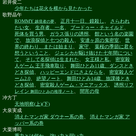
岩井俊二
少年たちは花火を横から見たかった
歌野晶午
ROMMY
、
正月十一日、鏡殺し
、
さらわれ
越境者の夢
たい女
、
生存者、一名
、
ブードゥー・チャイルド
、
死体を買う男
、
ガラス張りの誘拐
、
館という名の楽園
で
、
放浪探偵と七つの殺人
、
安達ヶ原の鬼密室
、
世
界の終わり、または始まり
、
家守
、
葉桜の季節に君を
想うということ
、
ジェシカが駆け抜けた七年間につい
て
、
そして名探偵は生まれた
、
女王様と私
、
密室殺
人ゲーム 王手飛車取り
、
舞田ひとみ11歳、ダンスとき
どき探偵
、
ハッピーエンドにさよならを
、
密室殺人ゲ
ーム2.0
、
絶望ノート
、
舞田ひとみ14歳、放課後とき
どき探偵
、
密室殺人ゲーム・マニアックス
、
誘拐リフ
レイン
、
間宵の母
舞田ひとみの推理ノート
冲方丁
天地明察(上)(下)
大泉実成
消えたマンガ家 ダウナー系の巻
、
消えたマンガ家 ア
ッパー系の巻
大栗博司
重力とは何か
、
強い力と弱い力