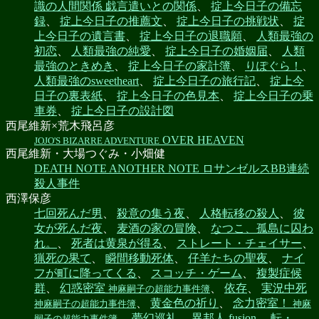
識の人間関係 戯言遣いとの関係
、
掟上今日子の備忘
録
、
掟上今日子の推薦文
、
掟上今日子の挑戦状
、
掟
上今日子の遺言書
、
掟上今日子の退職願
、
人類最強の
初恋
、
人類最強の純愛
、
掟上今日子の婚姻届
、
人類
最強のときめき
、
掟上今日子の家計簿
、
りぽぐら！
、
人類最強のsweetheart
、
掟上今日子の旅行記
、
掟上今
日子の裏表紙
、
掟上今日子の色見本
、
掟上今日子の乗
車券
、
掟上今日子の設計図
西尾維新×荒木飛呂彦
OVER HEAVEN
JOJO'S BIZARRE ADVENTURE
西尾維新・大場つぐみ・小畑健
DEATH NOTE ANOTHER NOTE ロサンゼルスBB連続
殺人事件
西澤保彦
七回死んだ男
、
殺意の集う夜
、
人格転移の殺人
、
彼
女が死んだ夜
、
麦酒の家の冒険
、
なつこ、孤島に囚わ
れ。
、
死者は黄泉が得る
、
ストレート・チェイサー
、
猟死の果て
、
瞬間移動死体
、
仔羊たちの聖夜
、
ナイ
フが町に降ってくる
、
スコッチ・ゲーム
、
複製症候
群
、
幻惑密室
、
依存
、
実況中死
神麻嗣子の超能力事件簿
、
黄金色の祈り
、
念力密室！
神麻嗣子の超能力事件簿
神麻
、
夢幻巡礼
、
異邦人 fusion
、
転・
嗣子の超能力事件簿