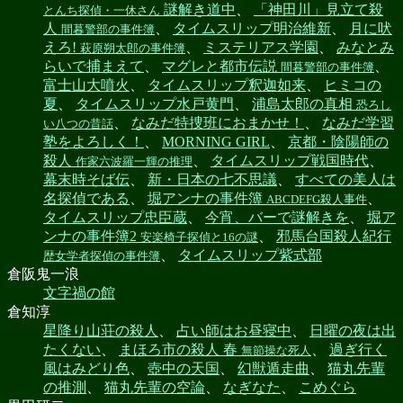
謎解き道中
、
「神田川」見立て殺
とんち探偵・一休さん
人
、
タイムスリップ明治維新
、
月に吠
間暮警部の事件簿
えろ!
、
ミステリアス学園
、
みなとみ
萩原朔太郎の事件簿
らいで捕まえて
、
マグレと都市伝説
、
間暮警部の事件簿
富士山大噴火
、
タイムスリップ釈迦如来
、
ヒミコの
夏
、
タイムスリップ水戸黄門
、
浦島太郎の真相
恐ろし
、
なみだ特捜班におまかせ！
、
なみだ学習
い八つの昔話
塾をよろしく！
、
MORNING GIRL
、
京都・陰陽師の
殺人
、
タイムスリップ戦国時代
、
作家六波羅一輝の推理
幕末時そば伝
、
新・日本の七不思議
、
すべての美人は
名探偵である
、
堀アンナの事件簿
、
ABCDEFG殺人事件
タイムスリップ忠臣蔵
、
今宵、バーで謎解きを
、
堀ア
ンナの事件簿2
、
邪馬台国殺人紀行
安楽椅子探偵と16の謎
、
タイムスリップ紫式部
歴女学者探偵の事件簿
倉阪鬼一浪
文字禍の館
倉知淳
星降り山荘の殺人
、
占い師はお昼寝中
、
日曜の夜は出
たくない
、
まほろ市の殺人 春
、
過ぎ行く
無節操な死人
風はみどり色
、
壺中の天国
、
幻獣遁走曲
、
猫丸先輩
の推測
、
猫丸先輩の空論
、
なぎなた
、
こめぐら