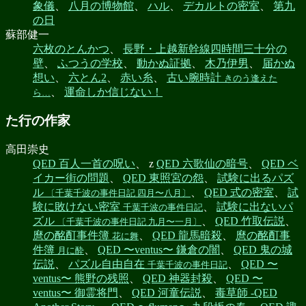
象儀
、
八月の博物館
、
ハル
、
デカルトの密室
、
第九
の日
蘇部健一
六枚のとんかつ
、
長野・上越新幹線四時間三十分の
壁
、
ふつうの学校
、
動かぬ証拠
、
木乃伊男
、
届かぬ
想い
、
六とん2
、
赤い糸
、
古い腕時計
きのう逢えた
、
運命しか信じない！
ら…
た行の作家
高田崇史
QED 百人一首の呪い
、 z
QED 六歌仙の暗号
、
QED ベ
イカー街の問題
、
QED 東照宮の怨
、
試験に出るパズ
ル
、
QED 式の密室
、
試
〔千葉千波の事件日記 四月〜八月〕
験に敗けない密室
、
試験に出ないパ
千葉千波の事件日記
ズル
、
QED 竹取伝説
、
〔千葉千波の事件日記 九月〜一月〕
麿の酩酊事件簿
、
QED 龍馬暗殺
、
麿の酩酊事
花に舞
件簿
、
QED 〜ventus〜 鎌倉の闇
、
QED 鬼の城
月に酔
伝説
、
パズル自由自在
、
QED 〜
千葉千波の事件日記
ventus〜 熊野の残照
、
QED 神器封殺
、
QED 〜
ventus〜 御霊将門
、
QED 河童伝説
、
毒草師 -QED