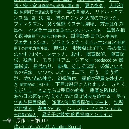
送・密・室
、
夏の夜会
、
人形幻
神麻嗣子の超能力事件簿
戯
、
黒の貴婦人
、
リドル・ロマ
神麻嗣子の超能力事件簿
ンス
、
神のロジック 人間のマジック
、
迷・宮・浪・漫
ファンタズム
、
笑う怪獣 ミステリ劇場
、
方舟は冬の
国へ
、
パズラー
、
生贄を抱
謎と論理のエンタテインメント
く夜
、
謎亭論処
、
神麻嗣子の超能力事件簿
匠千暁の事件簿
フェティッシュ
、
ソフトタッチ・オペレーション
神麻
、
聯愁殺
、
収穫祭(上)(下)
、
春の魔法
嗣子の超能力事件簿
のおすそわけ
、
スナッチ
、
殺す
、
腕貫探偵
、
腕貫探
偵、残業中
、
モラトリアム・シアター produced by 腕
貫探偵
、
身代わり
、
動機、そして沈黙
、
必然という
名の偶然
、
いつか、ふたりは二匹
、
狂う
、
笑う怪
獣
、
赤い糸の呻き
、
幻視時代
、
探偵が腕貫を外すと
き
、
下戸は勘定に入れません
、
かたく
腕貫探偵、巡回中
りがたり
、
さよならは明日の約束
、
悪魔を憐れむ
、
あの日の恋をかなえるために僕は過去を旅する
、
帰っ
てきた腕貫探偵
、
逢魔が刻 腕貫探偵リブート
、
沈黙
の目撃者
、
夢魔の牢獄
、
パラレル・フィクショナル
、
異分子の彼女 腕貫探偵オンライン
予知夢の殺人
一肇・原作：三部けい
僕だけがいない街 Another Record