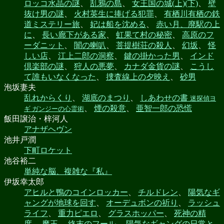
ロッコ水晶の謎
、
乱鴉の島
、
女王国の城(上)(下)
、
壁
抜け男の謎
、
火村英生に捧げる犯罪
、
有栖川有栖の鉄
道ミステリー旅
、
妃は船を沈める
、
赤い月、廃駅の上
に
、
長い廊下がある家
、
虹果て村の秘密
、
高原のフ
ーダニット
、
闇の喇叭
、
菩提樹荘の殺人
、
幻坂
、
怪
しい店
、
江上二郎の洞察
、
鍵の掛かった男
、
インド
倶楽部の謎
、
狩人の悪夢
、
カナダ金貨の謎
、
こうし
て誰もいなくなった
、
捜査線上の夕映え
、
砂男
泡坂妻夫
乱れからくり
、
湖底のまつり
、
しあわせの書
迷探偵ヨ
、
煙の殺意
、
亜智一郎の恐慌
ギ ガンジーの心霊術
飯田譲治・梓河人
アナザヘヴン
池井戸潤
下町ロケット
池谷裕二
単純な脳、複雑な『私』
伊坂幸太郎
アヒルと鴨のコインロッカー
、
チルドレン
、
陽気なギ
ャングが地球を回す
、
オーデュボンの祈り
、
ラッシュ
ライフ
、
重力ピエロ
、
グラスホッパー
、
死神の精
度
、
魔王
、
終末のフール
、
陽気なギャングの日常と