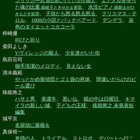
フリッカー式
、
エナメルを塗っ
鏡公彦にうってつけの殺人
た魂の比重
、
水没ピアノ
鏡稜子ときせかえ密室
鏡創士がひ
、
子供たち怒る怒る怒る
、
クリスマス・テ
きもどす犯罪
ロル
、
1000の小説とバックベアード
、
デンデラ
、
灰
色のダイエットコカコーラ
梓崎優
叫びと祈り
柴田よしき
Vヴィレッジの殺人
、
少女達がいた街
島田荘司
御手洗潔のメロディ
、
見えない女
清水義範
やっとかめ探偵団とゴミ袋の死体
、
間違いだらけのビ
ール選び
殊能将之
ハサミ男
、
美濃牛
、
黒い仏
、
鏡の中は日曜日
、
キマ
イラの新しい城
、
子どもの王様
、
殊能将之 未発表短
編集
城平京
名探偵に薔薇を
真保裕一
奇跡の人
、
トライアル
、
ストロボ
、
デパートへ行こ