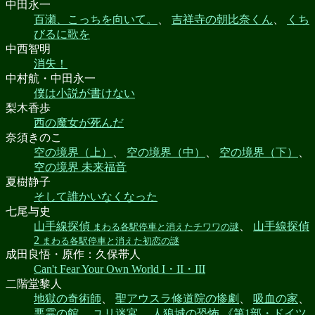
中田永一
百瀬、こっちを向いて。
、
吉祥寺の朝比奈くん
、
くち
びるに歌を
中西智明
消失！
中村航・中田永一
僕は小説が書けない
梨木香歩
西の魔女が死んだ
奈須きのこ
空の境界（上）
、
空の境界（中）
、
空の境界（下）
、
空の境界 未来福音
夏樹静子
そして誰かいなくなった
七尾与史
山手線探偵
、
山手線探偵
まわる各駅停車と消えたチワワの謎
2
まわる各駅停車と消えた初恋の謎
成田良悟・原作：久保帯人
Can't Fear Your Own World I・II・III
二階堂黎人
地獄の奇術師
、
聖アウスラ修道院の惨劇
、
吸血の家
、
悪霊の館
、
ユリ迷宮
、
人狼城の恐怖 《第1部・ドイツ