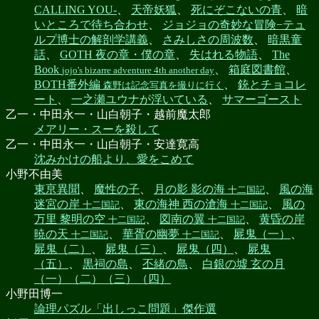
CALLING YOU-
、
天帝妖狐
、
死にぞこないの青
、
暗
いところで待ち合わせ
、
ジョジョの奇妙な冒険−テュ
ルプ博士の解剖学講義
、
さみしさの周波数
、
暗黒童
話
、
GOTH 夜の章・僕の章
、
失はれる物語
、
The
Book
、
箱庭図書館
、
jojo's bizarre adventure 4th another day
BOTH番外編
、
銃とチョコレ
森野は記念写真を撮りに行く
ート
、
一之瀬ユウナが浮いている
、
サマーゴースト
乙一・中田永一・山白朝子・越前魔太郎
メアリー・スーを殺して
乙一・中田永一・山白朝子・安達寛高
沈みかけの船より、愛をこめて
小野不由美
東亰異聞
、
魔性の子
、
月の影 影の海
、
風の海
十二国記
迷宮の岸
、
東の海神 西の滄海
、
風の
十二国記
十二国記
万里 黎明の空
、
図南の翼
、
黄昏の岸
十二国記
十二国記
暁の天
、
華胥の幽夢
、
屍鬼（一）
、
十二国記
十二国記
屍鬼（二）
、
屍鬼（三）
、
屍鬼（四）
、
屍鬼
（五）
、
黒祠の島
、
丕緒の鳥
、
白銀の墟 玄の月
（一）（二）（三）（四）
小野田博一
論理パズル「出しっこ問題」傑作選