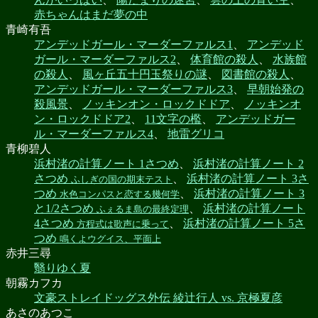
赤ちゃんはまだ夢の中
青崎有吾
アンデッドガール・マーダーファルス1
、
アンデッド
ガール・マーダーファルス2
、
体育館の殺人
、
水族館
の殺人
、
風ヶ丘五十円玉祭りの謎
、
図書館の殺人
、
アンデッドガール・マーダーファルス3
、
早朝始発の
殺風景
、
ノッキンオン・ロックドドア
、
ノッキンオ
ン・ロックドドア2
、
11文字の檻
、
アンデッドガー
ル・マーダーファルス4
、
地雷グリコ
青柳碧人
浜村渚の計算ノート 1さつめ
、
浜村渚の計算ノート 2
さつめ
、
浜村渚の計算ノート 3さ
ふしぎの国の期末テスト
つめ
、
浜村渚の計算ノート 3
水色コンパスと恋する幾何学
と1/2さつめ
、
浜村渚の計算ノート
ふぇるま島の最終定理
4さつめ
、
浜村渚の計算ノート 5さ
方程式は歌声に乗って
つめ
鳴くよウグイス、平面上
赤井三尋
翳りゆく夏
朝霧カフカ
文豪ストレイドッグス外伝 綾辻行人 vs. 京極夏彦
あさのあつこ