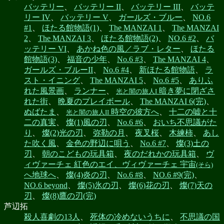
バッテリー
、
バッテリー II
、
バッテリー III
、
バッテ
リー IV
、
バッテリー V
、
ガールズ・ブルー
、
NO.6
#1
、
ほたる館物語(1)
、
The MANZAI 1
、
The MANZAI
2
、
The MANZAI 3
、
ほたる館物語(2)
、
NO.6 #2
、
バ
ッテリー VI
、
あかね色の風／ラブ・レター
、
ほたる
館物語(3)
、
福音の少年
、
No.6 #3
、
The MANZAI 4
、
ガールズ・ブルーII
、
No.6 #4
、
新ほたる館物語
、
ラ
スト・イニング
、
The MANZAI 5
、
No.6 #5
、
ありふ
れた風景画
、
ランナー
、
暗き夢に閉ざさ
光と闇の旅人I
れた街
、
晩夏のプレイボール
、
The MANZAI 6(完)
、
ぬばたま
、
時空の彼方へ
、
十二の嘘と十
光と闇の旅人II
二の真実
、
燦(1)風の刃
、
No.6 #6
、
おいち不思議がた
り
、
燦(2)光の刃
、
弥勒の月
、
夜叉桜
、
木練柿
、
あし
た吹く風
、
金色の野辺に唄う
、
No.6 #7
、
燦(3)土の
刃
、
朝のこどもの玩具箱
、
夜のだれかの玩具箱
、
ヴ
ィヴァーチェ 紅色のエイ、ヴィヴァーチェ 宇宙
(そら)
へ地球へ
、
燦(4)炎の刃
、
No.6 #8
、
NO.6 #9(完)
、
NO.6 beyond
、
燦(5)氷の刃
、
燦(6)花の刃
、
燦(7)天の
刃
、
燦(8)鷹の刃(完)
芦辺拓
殺人喜劇の13人
、
死体の冷めないうちに
、
不思議の国