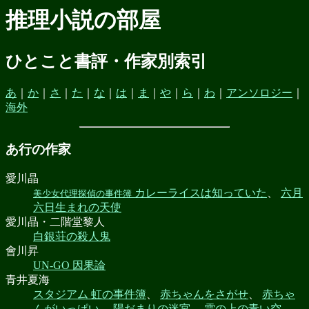
推理小説の部屋
ひとこと書評・作家別索引
あ
｜
か
｜
さ
｜
た
｜
な
｜
は
｜
ま
｜
や
｜
ら
｜
わ
｜
アンソロジー
｜
海外
あ行の作家
愛川晶
カレーライスは知っていた
、
六月
美少女代理探偵の事件簿
六日生まれの天使
愛川晶・二階堂黎人
白銀荘の殺人鬼
會川昇
UN-GO 因果論
青井夏海
スタジアム 虹の事件簿
、
赤ちゃんをさがせ
、
赤ちゃ
んがいっぱい
、
陽だまりの迷宮
、
雲の上の青い空
、