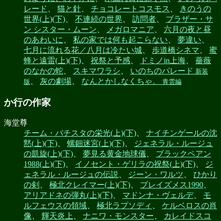
レード
、
猫と針
、
チョコレートコスモス
、
きのうの
世界(上)(下)
、
不連続の世界
、
訪問者
、
ブラザー・サ
ン シスター・ムーン
、
メガロマニア
、
六月の夜と昼
のあわいに
、
私の家では何も起こらない
、
夢違い
、
七月に流れる花／八月は冷たい城
、
歩道橋シネマ
、
蜜
蜂と遠雷(上)(下)
、
祝祭と予感
、
ドミノin上海
、
薔薇
のなかの蛇
、
スキマワラシ
、
いのちのパレード
新装
、
灰の劇場
、
なんとかしなくちゃ。
版
青雲編
か行の作家
海堂尊
チーム・バチスタの栄光(上)(下)
、
ナイチンゲールの沈
黙(上)(下)
、
螺鈿迷宮(上)(下)
、
ジェネラル・ルージュ
の凱旋(上)(下)
、
夢見る黄金地球儀
、
ブラックペアン
1988(上)(下)
、
イノセント・ゲリラの祝祭(上)(下)
、
ジ
ェネラル・ルージュの伝説
、
ジーン・ワルツ
、
ひかり
の剣
、
極北クレイマー(上)(下)
、
ブレイズメス1990
、
アリアドネの弾丸(上)(下)
、
マドンナ・ヴェルデ
、
モ
ルフェウスの領域
、
極北ラプソディ
、
ケルベロスの肖
像
、
輝天炎上
、
ナニワ・モンスター
、
カレイドスコ