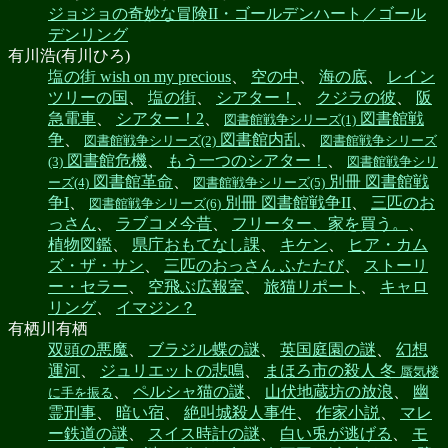
ジョジョの奇妙な冒険II・ゴールデンハート／ゴール
デンリング
有川浩(有川ひろ)
塩の街 wish on my precious
、
空の中
、
海の底
、
レイン
ツリーの国
、
塩の街
、
シアター！
、
クジラの彼
、
阪
急電車
、
シアター！2
、
図書館戦
図書館戦争シリーズ(1)
争
、
図書館内乱
、
図書館戦争シリーズ(2)
図書館戦争シリーズ
図書館危機
、
もう一つのシアター！
、
(3)
図書館戦争シリ
図書館革命
、
別冊 図書館戦
ーズ(4)
図書館戦争シリーズ(5)
争I
、
別冊 図書館戦争II
、
三匹のお
図書館戦争シリーズ(6)
っさん
、
ラブコメ今昔
、
フリーター、家を買う。
、
植物図鑑
、
県庁おもてなし課
、
キケン
、
ヒア・カム
ズ・ザ・サン
、
三匹のおっさん ふたたび
、
ストーリ
ー・セラー
、
空飛ぶ広報室
、
旅猫リポート
、
キャロ
リング
、
イマジン？
有栖川有栖
双頭の悪魔
、
ブラジル蝶の謎
、
英国庭園の謎
、
幻想
運河
、
ジュリエットの悲鳴
、
まほろ市の殺人 冬
蜃気楼
、
ペルシャ猫の謎
、
山伏地蔵坊の放浪
、
幽
に手を振る
霊刑事
、
暗い宿
、
絶叫城殺人事件
、
作家小説
、
マレ
ー鉄道の謎
、
スイス時計の謎
、
白い兎が逃げる
、
モ