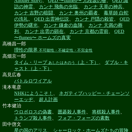
Another Story-
、
QED 〜flumen〜 九段坂の春
、
QED 諏
訪の神霊
、
カンナ 飛鳥の光臨
、
カンナ 天草の神兵
、
カンナ 吉野の暗闘
、
カンナ 奥州の覇者
、
毒草師 白蛇
の洗礼
、
QED 出雲神伝説
、
カンナ 戸隠の殺皆
、
QED
伊勢の曙光
、
カンナ 鎌倉の血陣
、
カンナ 天満の葬
列
、
カンナ 出雲の顕在
、
カンナ 京都の霊前
、
QED
〜flumen〜 ホームズの真実
高橋昌一郎
理性の限界
不可能性・不確定性・不完全性
高畑京一郎
タイム・リープ
（上・下）
、
ダブル・キ
あしたはきのう
ャスト（上・下）
高見広春
バトルロワイアル
滝本竜彦
NHKにようこそ！
、
ネガティブハッピー・チェーンソ
ーエッヂ
、
超人計画
竹本健治
ウロボロスの偽書
、
囲碁殺人事件
、
将棋殺人事件
、
トランプ殺人事件
、
フォア・フォーズの素数
田中啓文
星の国のアリス
、
シャーロック・ホームズたちの冒険