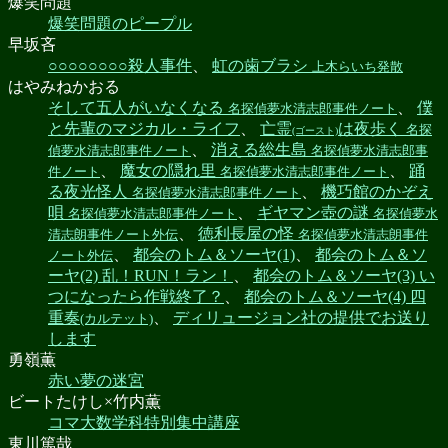
爆笑問題
爆笑問題のピープル
早坂吝
○○○○○○○○殺人事件
、
虹の歯ブラシ
上木らいち発散
はやみねかおる
そして五人がいなくなる
、
僕
名探偵夢水清志郎事件ノート
と先輩のマジカル・ライフ
、
亡霊
は夜歩く
名探
(ゴースト)
、
消える総生島
偵夢水清志郎事件ノート
名探偵夢水清志郎事
、
魔女の隠れ里
、
踊
件ノート
名探偵夢水清志郎事件ノート
る夜光怪人
、
機巧館のかぞえ
名探偵夢水清志郎事件ノート
唄
、
ギヤマン壺の謎
名探偵夢水清志郎事件ノート
名探偵夢水
、
徳利長屋の怪
清志朗事件ノート外伝
名探偵夢水清志朗事件
、
都会のトム＆ソーヤ(1)
、
都会のトム＆ソ
ノート外伝
ーヤ(2) 乱！RUN！ラン！
、
都会のトム＆ソーヤ(3) い
つになったら作戦終了？
、
都会のトム＆ソーヤ(4) 四
重奏
、
ディリュージョン社の提供でお送り
(カルテット)
します
勇嶺薫
赤い夢の迷宮
ビートたけし×竹内薫
コマ大数学科特別集中講座
東川篤哉