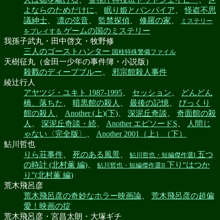
よならのためだけに
、
眠り姫とバンパイア
、
怪盗不思
議紳士
、
凛の弦音
、
監禁探偵
、
修羅の家
、
ミステリー
ゲームの国のミステリー
をプレイする
我孫子武丸・田中啓文・牧野修
三人のゴーストハンター
国枝特殊警備ファイル
天樹征丸（金田一少年の事件簿・小説版）
殺戮のディープブルー
、
邪宗館殺人事件
綾辻行人
アヤツジ・ユキト 1987-1995
、
セッション
、
どんどん
橋、落ちた
、
暗黒館の殺人
、
最後の記憶
、
びっくり
館の殺人
、
Another (上)(下)
、
深泥丘奇談
、
奇面館の殺
人
、
深泥丘奇談・続
、
Another エピソードS
、
人間じ
ゃない〈完全版〉
、
Another 2001（上）（下）
鮎川哲也
りら荘事件
、
死のある風景
、
五つ
鮎川哲也・短編傑作選I
の時計 (北村薫 編)
、
下り“はつか
鮎川哲也・短編傑作選II
り”(北村薫 編)
荒木飛呂彦
荒木飛呂彦の奇妙なホラー映画論
、
荒木飛呂彦の超偏
愛！映画の掟
荒木飛呂彦・宮昌太朗・大塚ギチ