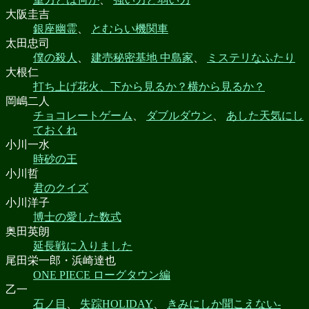
大阪圭吉
銀座幽霊
、
とむらい機関車
太田忠司
僕の殺人
、
建売秘密基地 中島家
、
ミステリなふたり
大根仁
打ち上げ花火、下から見るか？横から見るか？
岡嶋二人
チョコレートゲーム
、
ダブルダウン
、
あした天気にし
ておくれ
小川一水
時砂の王
小川哲
君のクイズ
小川洋子
博士の愛した数式
奥田英朗
延長戦に入りました
尾田栄一郎・浜崎達也
ONE PIECE ローグタウン編
乙一
石ノ目
、
失踪HOLIDAY
、
きみにしか聞こえない-