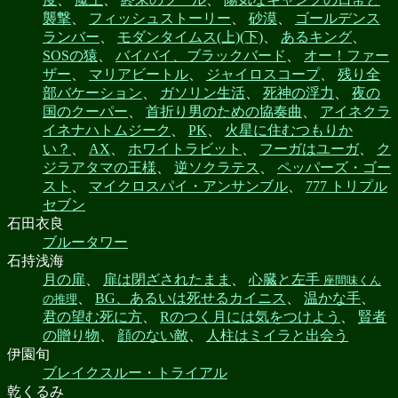
襲撃
、
フィッシュストーリー
、
砂漠
、
ゴールデンス
ランバー
、
モダンタイムス(上)(下)
、
あるキング
、
SOSの猿
、
バイバイ、ブラックバード
、
オー！ファー
ザー
、
マリアビートル
、
ジャイロスコープ
、
残り全
部バケーション
、
ガソリン生活
、
死神の浮力
、
夜の
国のクーパー
、
首折り男のための協奏曲
、
アイネクラ
イネナハトムジーク
、
PK
、
火星に住むつもりか
い？
、
AX
、
ホワイトラビット
、
フーガはユーガ
、
ク
ジラアタマの王様
、
逆ソクラテス
、
ペッパーズ・ゴー
スト
、
マイクロスパイ・アンサンブル
、
777 トリプル
セブン
石田衣良
ブルータワー
石持浅海
月の扉
、
扉は閉ざされたまま
、
心臓と左手
座間味くん
、
BG、あるいは死せるカイニス
、
温かな手
、
の推理
君の望む死に方
、
Rのつく月には気をつけよう
、
賢者
の贈り物
、
顔のない敵
、
人柱はミイラと出会う
伊園旬
ブレイクスルー・トライアル
乾くるみ