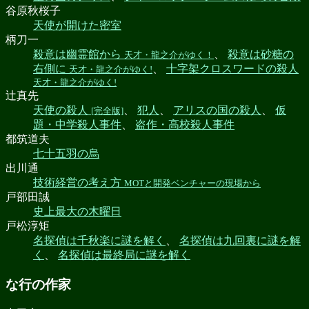
谷原秋桜子
天使が開けた密室
柄刀一
殺意は幽霊館から
、
殺意は砂糖の
天才・龍之介がゆく！
右側に
、
十字架クロスワードの殺人
天才・龍之介がゆく!
天才・龍之介がゆく!
辻真先
天使の殺人
、
犯人
、
アリスの国の殺人
、
仮
[完全版]
題・中学殺人事件
、
盗作・高校殺人事件
都筑道夫
七十五羽の烏
出川通
技術経営の考え方
MOTと開発ベンチャーの現場から
戸部田誠
史上最大の木曜日
戸松淳矩
名探偵は千秋楽に謎を解く
、
名探偵は九回裏に謎を解
く
、
名探偵は最終局に謎を解く
な行の作家