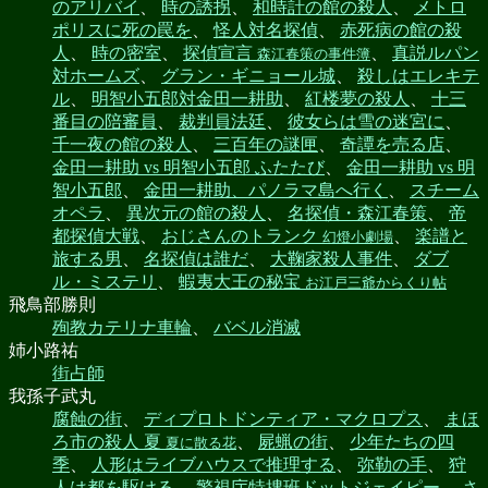
のアリバイ
、
時の誘拐
、
和時計の館の殺人
、
メトロ
ポリスに死の罠を
、
怪人対名探偵
、
赤死病の館の殺
人
、
時の密室
、
探偵宣言
、
真説ルパン
森江春策の事件簿
対ホームズ
、
グラン・ギニョール城
、
殺しはエレキテ
ル
、
明智小五郎対金田一耕助
、
紅楼夢の殺人
、
十三
番目の陪審員
、
裁判員法廷
、
彼女らは雪の迷宮に
、
千一夜の館の殺人
、
三百年の謎匣
、
奇譚を売る店
、
金田一耕助 vs 明智小五郎 ふたたび
、
金田一耕助 vs 明
智小五郎
、
金田一耕助、パノラマ島へ行く
、
スチーム
オペラ
、
異次元の館の殺人
、
名探偵・森江春策
、
帝
都探偵大戦
、
おじさんのトランク
、
楽譜と
幻燈小劇場
旅する男
、
名探偵は誰だ
、
大鞠家殺人事件
、
ダブ
ル・ミステリ
、
蝦夷大王の秘宝
お江戸三爺からくり帖
飛鳥部勝則
殉教カテリナ車輪
、
バベル消滅
姉小路祐
街占師
我孫子武丸
腐蝕の街
、
ディプロトドンティア・マクロプス
、
まほ
ろ市の殺人 夏
、
屍蝋の街
、
少年たちの四
夏に散る花
季
、
人形はライブハウスで推理する
、
弥勒の手
、
狩
人は都を駆ける
、
警視庁特捜班ドットジェイピー
、
さ