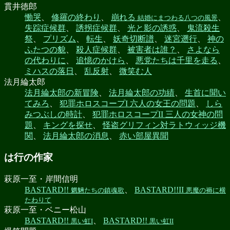
貫井徳郎
慟哭
、
修羅の終わり
、
崩れる
、
結婚にまつわる八つの風景
失踪症候群
、
誘拐症候群
、
光と影の誘惑
、
鬼流殺生
祭
、
プリズム
、
転生
、
妖奇切断譜
、
迷宮遡行
、
神の
ふたつの貌
、
殺人症候群
、
被害者は誰？
、
さよなら
の代わりに
、
追憶のかけら
、
悪党たちは千里を走る
、
ミハスの落日
、
乱反射
、
微笑む人
法月綸太郎
法月綸太郎の新冒険
、
法月綸太郎の功績
、
生首に聞い
てみろ
、
犯罪ホロスコープI 六人の女王の問題
、
しら
みつぶしの時計
、
犯罪ホロスコープII 三人の女神の問
題
、
キングを探せ
、
怪盗グリフィン対ラトウィッジ機
関
、
法月綸太郎の消息
、
赤い部屋異聞
は行の作家
萩原一至・岸間信明
BASTARD!!
、
BASTARD!!II
魍魎たちの鎮魂歌
悪魔の褥に横
たわりて
萩原一至・ベニー松山
BASTARD!!
、
BASTARD!!
黒い虹I
黒い虹II