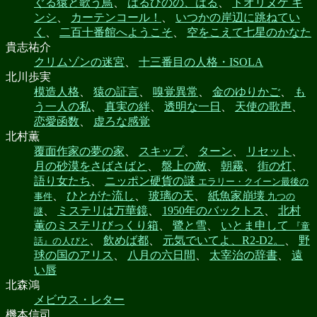
ぐる猿と歌う鳥
、
はるひのの、はる
、
トオリヌケ キ
ンシ
、
カーテンコール！
、
いつかの岸辺に跳ねてい
く
、
二百十番館へようこそ
、
空をこえて七星のかなた
貴志祐介
クリムゾンの迷宮
、
十三番目の人格・ISOLA
北川歩実
模造人格
、
猿の証言
、
嗅覚異常
、
金のゆりかご
、
も
う一人の私
、
真実の絆
、
透明な一日
、
天使の歌声
、
恋愛函数
、
虚ろな感覚
北村薫
覆面作家の夢の家
、
スキップ
、
ターン
、
リセット
、
月の砂漠をさばさばと
、
盤上の敵
、
朝霧
、
街の灯
、
語り女たち
、
ニッポン硬貨の謎
エラリー・クイーン最後の
、
ひとがた流し
、
玻璃の天
、
紙魚家崩壊
事件
九つの
、
ミステリは万華鏡
、
1950年のバックトス
、
北村
謎
薫のミステリびっくり箱
、
鷺と雪
、
いとま申して
『童
、
飲めば都
、
元気でいてよ、R2-D2。
、
野
話』の人びと
球の国のアリス
、
八月の六日間
、
太宰治の辞書
、
遠
い唇
北森鴻
メビウス・レター
機本信司