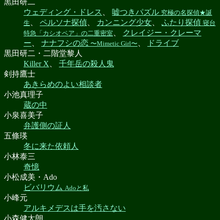
黒田研二
ウェディング・ドレス
、
嘘つきパズル
究極の名探偵★誕
、
ペルソナ探偵
、
カンニング少女
、
ふたり探偵
生
寝台
、
クレイジー・クレーマ
特急「カシオペア」の二重密室
ー
、
ナナフシの恋
、
ドライブ
〜Mimetic Girl〜
黒田研二・二階堂黎人
Killer X
、
千年岳の殺人鬼
剣持鷹士
あきらめのよい相談者
小池真理子
蔵の中
小泉喜美子
弁護側の証人
五條瑛
冬に来た依頼人
小林泰三
奇憶
小松成美・Ado
ビバリウム
Adoと私
小峰元
アルキメデスは手を汚さない
小森健太朗