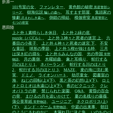
折原一
101号室の女
、
ファンレター
、
黄色館の秘密
黒星警部シ
、
樹海伝説
、
耳すます部屋
、
鬼頭家の
リーズ
騙しの森へ
惨劇
、
倒錯の帰結
、
模倣密室
忌まわしき森へ
黒星警部と
七つの密室
恩田陸
上と外 1.素晴らしき休日
、
上と外 2.緑の底
、
puzzle（パズル）
、
上と外 3.神々と死者の迷宮 上
、
六
番目の小夜子
、
上と外 4.神々と死者の迷宮 下
、
不安
な童話
、
球形の季節
、
上と外 5.楔が抜ける時
、
三月
は深き紅の淵を
、
上と外 6.みんなの国
、
光の帝国
常野
、
月の裏側
、
木曜組曲
、
象と耳鳴り
、
蛇行する
物語
川のほとり 1
、
ネバーランド
、
蛇行する川のほとり
2
、
蛇行する川のほとり 3
、
MAZE
、
麦の海に沈む果
実
、
ドミノ
、
ライオンハート
、
劫尽童女
、
図書室の
海
、
ねじの回転(上)(下)
、
黒と茶の幻想(上)(下)
、
ロミ
オとロミオは永遠に(上)(下)
、
夜のピクニック
、
クレ
オパトラの夢
、
禁じられた楽園
、
Q&A
、
黄昏の百合
の骨
、
まひるの月を追いかけて
、
夏の名残りの薔薇
、
蒲公英草紙
、
ユージニア
、
ネクロポリス(上)
常野物語
(下)
、
エンド・ゲーム
、
中庭の出来事
、
朝日
常野物語
のようにさわやかに
、
木漏れ日に泳ぐ魚
、
いのちのパ