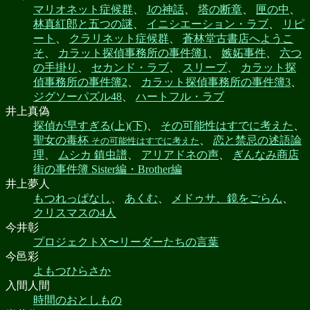
マリオネット症候群
、
Jの神話
、
塔の断章
、
匣の中
、
林真紅郎と五つの謎
、
イニシエーション・ラブ
、
リピ
ート
、
クラリネット症候群
、
蒼林堂古書店へようこ
そ
、
カラット探偵事務所の事件簿1
、
嫉妬事件
、
六つ
の手掛り
、
セカンド・ラブ
、
スリープ
、
カラット探
偵事務所の事件簿2
、
カラット探偵事務所の事件簿3
、
ジグソーパズル48
、
ハートフル・ラブ
井上真偽
探偵が早すぎる(上)(下)
、
その可能性はすでに考えた
、
聖女の毒杯
、
恋と禁忌の述語論
その可能性はすでに考えた
理
、
ムシカ 鎮虫譜
、
アリアドネの声
、
ぎんなみ商店
街の事件簿 Sister編・Brother編
井上夢人
もつれっぱなし
、
あくむ
、
メドゥサ、鏡をごらん
、
クリスマスの4人
今井彰
プロジェクトX〜リーダーたちの言葉
今邑彩
よもつひらさか
入間人間
時間のおとしもの