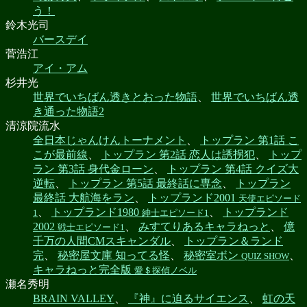
う！
鈴木光司
バースデイ
菅浩江
アイ・アム
杉井光
世界でいちばん透きとおった物語
、
世界でいちばん透
き通った物語2
清涼院流水
全日本じゃんけんトーナメント
、
トップラン 第1話 こ
こが最前線
、
トップラン 第2話 恋人は誘拐犯
、
トップ
ラン 第3話 身代金ローン
、
トップラン 第4話 クイズ大
逆転
、
トップラン 第5話 最終話に専念
、
トップラン
最終話 大航海をラン
、
トップランド2001
天使エピソード
、
トップランド1980
、
トップランド
1
紳士エピソード1
2002
、
みすてりあるキャラねっと
、
億
戦士エピソード1
千万の人間CMスキャンダル
、
トップラン＆ランド
完
、
秘密屋文庫 知ってる怪
、
秘密室ボン
、
QUIZ SHOW
キャラねっと完全版
愛＄探偵ノベル
瀬名秀明
BRAIN VALLEY
、
『神』に迫るサイエンス
、
虹の天