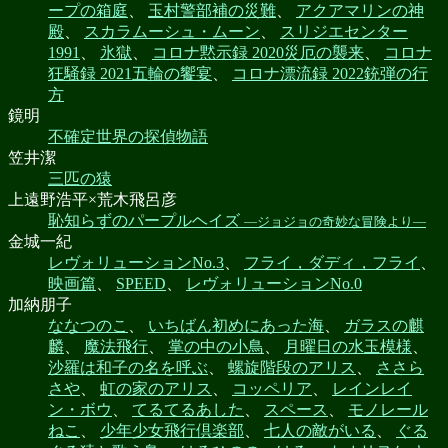
ープの箱庭
、
玉村警部補の災難
、
アクアマリンの神
殿
、
スカラムーシュ・ムーン
、
スリジエセンター
1991
、
氷獄
、
コロナ黙示録 2020災厄の襲来
、
コロナ
狂騒録 2021五輪の饗宴
、
コロナ漂流録 2022銃弾の行
方
鏡明
不確定世界の探偵物語
笠井潔
三匹の猿
上遠野浩平×荒木飛呂彦
恥知らずのパープルヘイズ
―ジョジョの奇妙な冒険より―
金城一紀
レヴォリューションNo.3
、
フライ，ダディ，フライ
、
映画篇
、
SPEED
、
レヴォリューションNo.0
加納朋子
ななつのこ
、
いちばん初めにあった海
、
ガラスの麒
麟
、
魔法飛行
、
掌の中の小鳥
、
月曜日の水玉模様
、
沙羅は和子の名を呼ぶ
、
螺旋階段のアリス
、
ささら
さや
、
虹の家のアリス
、
コッペリア
、
レインレイ
ン・ボウ
、
てるてるあした
、
スペース
、
モノレール
ねこ
、
少年少女飛行倶楽部
、
七人の敵がいる
、
ぐる