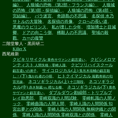
編》
、
人狼城の恐怖 《第2部・フランス編》
、
人狼城
の恐怖 《第3部・探偵編》
、
人狼城の恐怖 《第4部・
完結編》
、
バラ迷宮
、
奇跡島の不思議
、
名探偵 水乃
サトルの大冒険
、
名探偵の肖像
、
クロへの長い道
、
悪魔のラビリンス
、
私が捜した少年
、
増加博士と目減
卿
、
ドアの向こう側
、
稀覯人の不思議
、
聖域の殺
戮
、
カーの復讐
二階堂黎人・黒田研二
Killer X
西尾維新
クビキリサイクル
、
クビシメロマ
青色サヴァンと戯言遣い
ンティスト
、
クビツリハイスクール
人間失格・零崎人識
、
サイコロジカル(上)
戯言遣いの弟子
兎吊木垓輔の戯言殺
・(下)
、
ヒトクイマジカル
し
曳かれ者の小唄
殺戮奇術の匂
、
ネコソギラジカル(上)
、
ネコソギラジ
宮兄妹
十三階段
カル(中)
、
ネコソギラジカル(下)
赤き制裁 vs. 橙なる種
青色
、
ダブルダウン勘繰郎・トリプルプ
サヴァンと戯言遣い
レイ助悪郎
、
零崎双識の人間試験
、
零崎軋識の人間ノ
ック
、
零崎曲識の人間人間
、
零崎人識の人間関係 匂
宮出夢との関係
、
零崎人識の人間関係 無桐伊織との関
係
、
零崎人識の人間関係 零崎双識との関係
、
零崎人