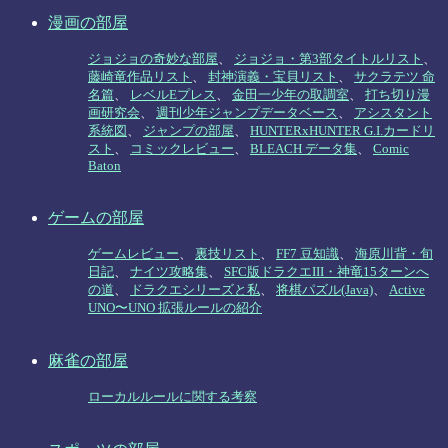
漫画の部屋
ジョジョの奇妙な部屋
、
ジョジョ・第3部タイトルリスト
、
藤崎竜作品リスト
、
封神演義・宝貝リスト
、
サクラテツ 命
名篇
、
レベルEプレス
、
金田一少年の取調室
、
打ち切り漫
画研究会
、
週刊少年ジャンプデータベース
、
アシスタント
系統図
、
ジャンプの部屋
、
HUNTERxHUNTER G.I.カードリ
スト
、
コミックレビュー
、
BLEACH データ集
、
Comic
Baton
ゲームの部屋
ゲームレビュー
、
裏技リスト
、
FF7 豆知識
、
海原川背・旬
日記
、
ナイツ攻略集
、
SFC版ドラクエIII・神竜15ターンへ
の道
、
ドラクエシリーズと私
、
将棋パズル(Java)
、
Active
UNO〜UNO 拡張ルールの紹介
麻雀の部屋
ローカルルールに関する考察