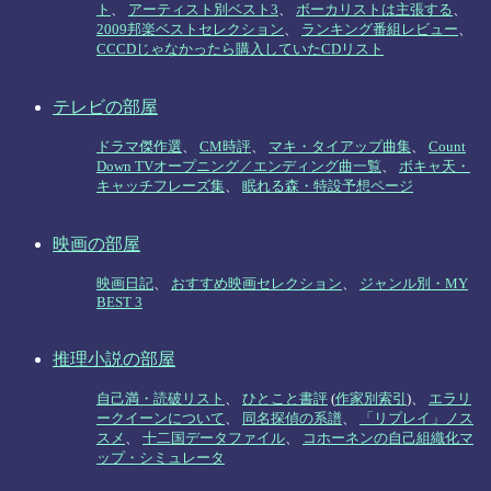
ト
、
アーティスト別ベスト3
、
ボーカリストは主張する
、
2009邦楽ベストセレクション
、
ランキング番組レビュー
、
CCCDじゃなかったら購入していたCDリスト
テレビの部屋
ドラマ傑作選
、
CM時評
、
マキ・タイアップ曲集
、
Count
Down TVオープニング／エンディング曲一覧
、
ボキャ天・
キャッチフレーズ集
、
眠れる森・特設予想ページ
映画の部屋
映画日記
、
おすすめ映画セレクション
、
ジャンル別・MY
BEST 3
推理小説の部屋
自己満・読破リスト
、
ひとこと書評
(
作家別索引
)、
エラリ
ークイーンについて
、
同名探偵の系譜
、
「リプレイ」ノス
スメ
、
十二国データファイル
、
コホーネンの自己組織化マ
ップ・シミュレータ