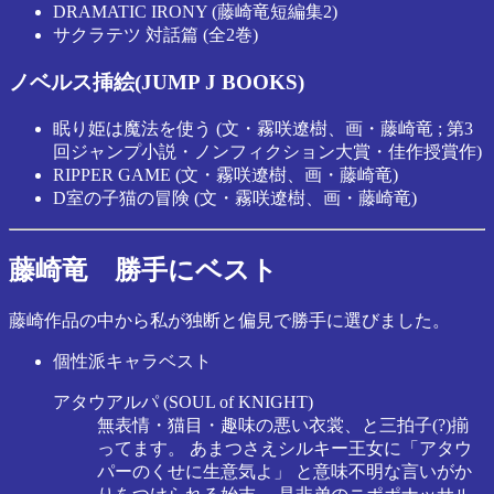
DRAMATIC IRONY (藤崎竜短編集2)
サクラテツ 対話篇 (全2巻)
ノベルス挿絵(JUMP J BOOKS)
眠り姫は魔法を使う (文・霧咲遼樹、画・藤崎竜 ; 第3
回ジャンプ小説・ノンフィクション大賞・佳作授賞作)
RIPPER GAME (文・霧咲遼樹、画・藤崎竜)
D室の子猫の冒険 (文・霧咲遼樹、画・藤崎竜)
藤崎竜 勝手にベスト
藤崎作品の中から私が独断と偏見で勝手に選びました。
個性派キャラベスト
アタウアルパ (SOUL of KNIGHT)
無表情・猫目・趣味の悪い衣裳、と三拍子(?)揃
ってます。 あまつさえシルキー王女に「アタウ
パーのくせに生意気よ」 と意味不明な言いがか