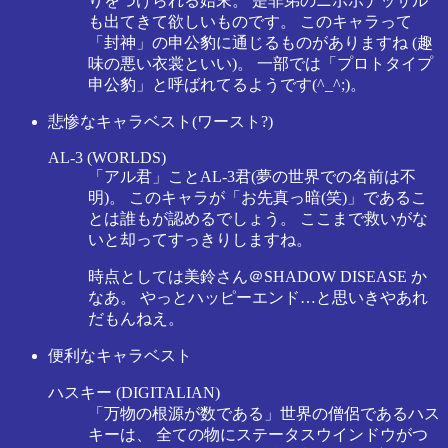
りをつけられる始末。 是非弟のニポポナッサル
も出てきて欲しいものです。 このキャラって
「封神」の申公豹に通じるものがありますね (趣
味の悪い衣裳といい)。 一部では「プロトタイプ
申公豹」と呼ばれてるようです(^_^;)。
悲惨なキャラベスト(ワースト?)
AL-3 (WORLDS)
「アル君」ことAL-3君(夢の世界での名前は不
明)。 このキャラが「お先真っ暗(笑)」であるこ
とは誰もが認めるでしょう。 ここまで救いがな
いと却ってすっきりしますね。
時点としては美鈴さん＠SHADOW DISEASE か
なあ。 やっとハッピーエンド…と思いきやあれ
だもんねえ。
便利なキャラベスト
ハスキー (DIGITALIAN)
「万物の根源が数である」世界の僧侶であるハス
キーは、 全ての物にステータスウインドウがつ