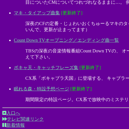
目についたCMについてつれづれなるままに…。 
マキ・タイアップ曲集
[更新終了]
深夜のCFの定番・じょわいおくちゅーるマキのタ
いんで、更新が止まってます）
Count Down TVオープニング／エンディング曲一覧
TBSの深夜の音楽情報番組Count Down T
えて下さい。
ボキャ天・キャッチフレーズ集
[更新終了]
CX系「ボキャブラ天国」に登場する、 キャブラ
眠れる森・特設予想ページ
[更新終了]
期間限定の特設ページ。CX系で放映中のミステリ
入口へ
テレビ関連リンク
新着情報