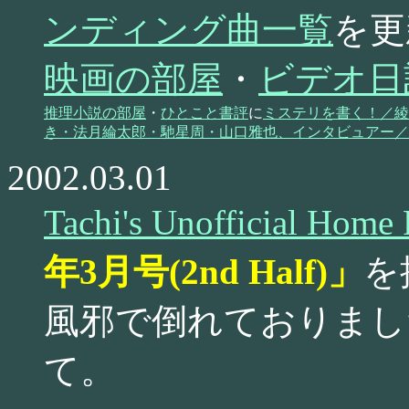
ンディング曲一覧
を更
映画の部屋
・
ビデオ日
推理小説の部屋
・
ひとこと書評
に
ミステリを書く！／綾
き・法月綸太郎・馳星周・山口雅也、インタビュアー／
2002.03.01
Tachi's Unofficial Home
年3月号(2nd Half)」
を
風邪で倒れておりまし
て。