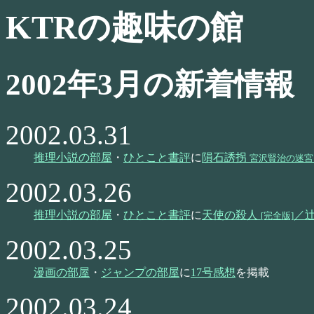
KTRの趣味の館
2002年3月の新着情報
2002.03.31
推理小説の部屋
・
ひとこと書評
に
隕石誘拐
宮沢賢治の迷宮
2002.03.26
推理小説の部屋
・
ひとこと書評
に
天使の殺人
／
[完全版]
2002.03.25
漫画の部屋
・
ジャンプの部屋
に
17号感想
を掲載
2002.03.24