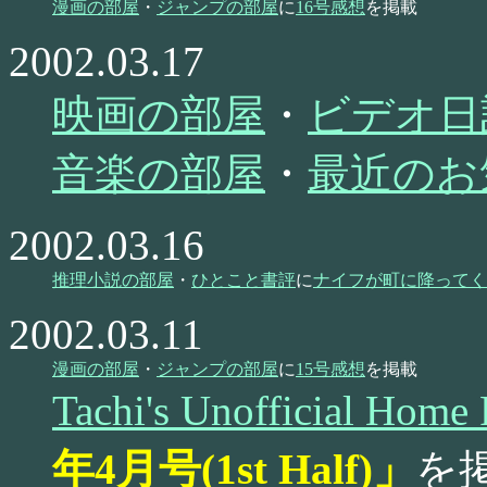
漫画の部屋
・
ジャンプの部屋
に
16号感想
を掲載
2002.03.17
映画の部屋
・
ビデオ日
音楽の部屋
・
最近のお
2002.03.16
推理小説の部屋
・
ひとこと書評
に
ナイフが町に降ってく
2002.03.11
漫画の部屋
・
ジャンプの部屋
に
15号感想
を掲載
Tachi's Unofficial Home
年4月号(1st Half)」
を