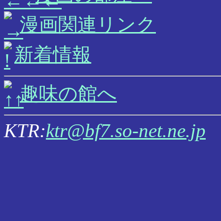
漫画関連リンク
新着情報
趣味の館へ
KTR:
ktr@bf7.so-net.ne.jp