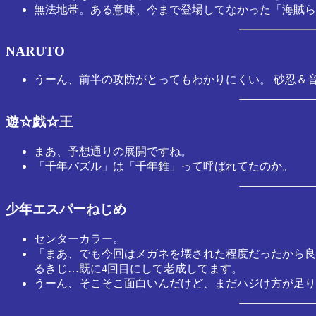
無法地帯。ある意味、今まで登場してなかった「海賊ら
NARUTO
うーん、前半の攻防がとってもわかりにくい。 砂忍＆音
遊☆戯☆王
まあ、予想通りの展開ですね。
「千年パズル」は「千年錐」って呼ばれてたのか。
少年エスパーねじめ
センターカラー。
「まあ、でも今回はメガネを壊された程度だったから良
るきじ…既に4回目にして老成してます。
うーん、そこそこ面白いんだけど、まだハジけ方が足り