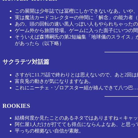
この展開は少年誌では冨樫にしかできないなあ。いや、
実は魔法カードコレクターの仲間に「解念」の能力者（
あの、頭の回転の速い黒人っぽい人もやられちゃったの
ゲーム外から旅団登場。ゲームに入った面子にいつの間
そういえば森博嗣氏の第2短編集「地球儀のスライス」
があったら（以下略）
サクラテツ対話篇
さすがに11.75話で終わりとは思えないので、あと2回
富良兎の動きが気になりますなあ。
これにニーチェ・ゾロアスター組が絡んできて八つ巴…
ROOKIES
結構何度か見たことのあるネタではありますね＜キャッ
阿仁屋1人だけが打てても得点にならんよなあ、と思っ
平っちの根拠ない自信が素敵。