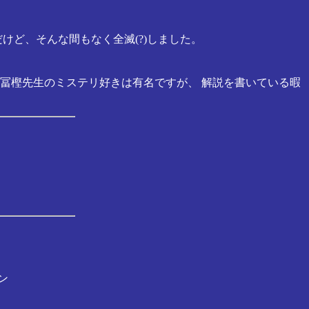
けど、そんな間もなく全滅(?)しました。
 冨樫先生のミステリ好きは有名ですが、 解説を書いている暇
ン