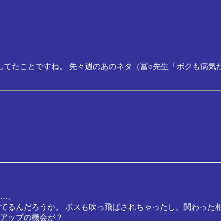
てたことですね。 先々週のあのネタ（冨○先生「ボクも病気
…。
てるんだろうか。 ボスも吹っ飛ばされちゃったし。関わった
アップの機会が？