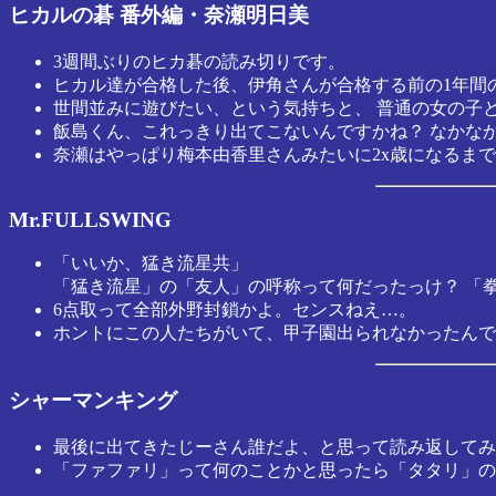
ヒカルの碁 番外編・奈瀬明日美
3週間ぶりのヒカ碁の読み切りです。
ヒカル達が合格した後、伊角さんが合格する前の1年間
世間並みに遊びたい、という気持ちと、 普通の女の子
飯島くん、これっきり出てこないんですかね？ なかな
奈瀬はやっぱり梅本由香里さんみたいに2x歳になるま
Mr.FULLSWING
「いいか、猛き流星共」
「猛き流星」の「友人」の呼称って何だったっけ？ 「拳
6点取って全部外野封鎖かよ。センスねえ…。
ホントにこの人たちがいて、甲子園出られなかったんで
シャーマンキング
最後に出てきたじーさん誰だよ、と思って読み返してみた
「ファファリ」って何のことかと思ったら「タタリ」の