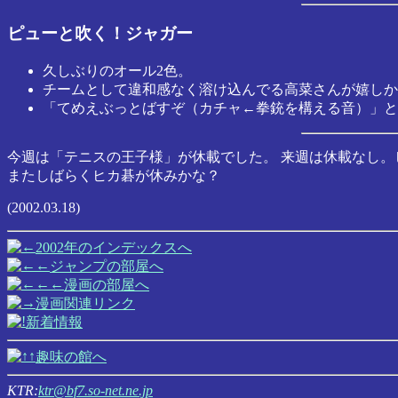
ピューと吹く！ジャガー
久しぶりのオール2色。
チームとして違和感なく溶け込んでる高菜さんが嬉しか
「てめえぶっとばすぞ（カチャ←拳銃を構える音）」と
今週は「テニスの王子様」が休載でした。 来週は休載なし。ヒ
またしばらくヒカ碁が休みかな？
(2002.03.18)
2002年のインデックスへ
ジャンプの部屋へ
漫画の部屋へ
漫画関連リンク
新着情報
趣味の館へ
KTR:
ktr@bf7.so-net.ne.jp