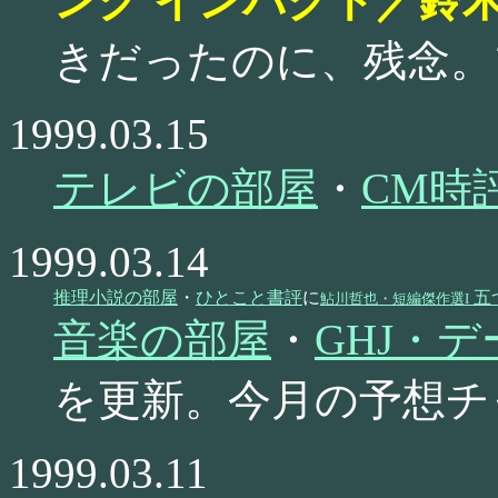
ング インパクト／鈴
きだったのに、残念。
1999.03.15
テレビの部屋
・
CM時
1999.03.14
推理小説の部屋
・
ひとこと書評
に
五
鮎川哲也・短編傑作選I
音楽の部屋
・
GHJ・デ
を更新。今月の予想チ
1999.03.11