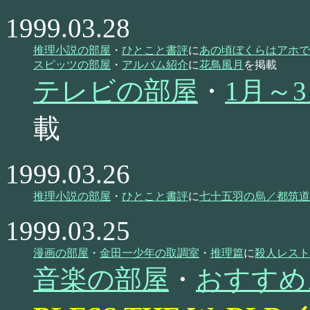
1999.03.28
推理小説の部屋
・
ひとこと書評
に
あの頃ぼくらはアホで
スピッツの部屋
・
アルバム紹介
に
花鳥風月
を掲載
テレビの部屋
・
1月～
載
1999.03.26
推理小説の部屋
・
ひとこと書評
に
七十五羽の烏／都筑道
1999.03.25
漫画の部屋
・
金田一少年の取調室
・
推理篇
に
殺人レスト
音楽の部屋
・
おすすめ