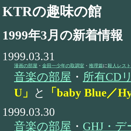
KTRの趣味の館
1999年3月の新着情報
1999.03.31
漫画の部屋
・
金田一少年の取調室
・
推理篇
に
殺人レスト
音楽の部屋
・
所有CD
U」
と
「baby Blue／Hys
1999.03.30
音楽の部屋
・
GHJ・デ