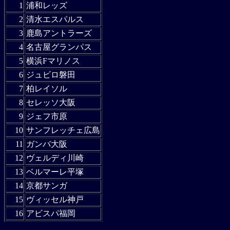
1
浦和レッズ
2
清水エスパルス
3
鹿島アントラーズ
4
名古屋グランパス
5
横浜Fマリノス
6
ジュビロ磐田
7
柏レイソル
8
セレッソ大阪
9
ジェフ市原
10
サンフレッチェ広島
11
ガンバ大阪
12
ヴェルディ川崎
13
ベルマーレ平塚
14
京都サンガ
15
ヴィッセル神戸
16
アビスパ福岡