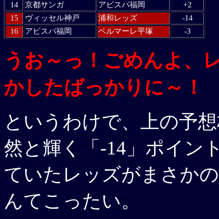
14
京都サンガ
アビスパ福岡
+2
15
ヴィッセル神戸
浦和レッズ
-14
16
アビスパ福岡
ベルマーレ平塚
-3
うお～っ！ごめんよ、
かしたばっかりに～！
というわけで、上の予想
然と輝く「-14」ポイン
ていたレッズがまさかの
んてこったい。