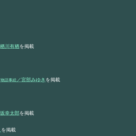
栖川有栖
を掲載
／宮部みゆき
を掲載
百物語事続
坂幸太郎
を掲載
こ
を掲載