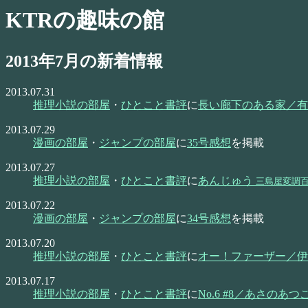
KTRの趣味の館
2013年7月の新着情報
2013.07.31
推理小説の部屋
・
ひとこと書評
に
長い廊下のある家／有
2013.07.29
漫画の部屋
・
ジャンプの部屋
に
35号感想
を掲載
2013.07.27
推理小説の部屋
・
ひとこと書評
に
あんじゅう
三島屋変調
2013.07.22
漫画の部屋
・
ジャンプの部屋
に
34号感想
を掲載
2013.07.20
推理小説の部屋
・
ひとこと書評
に
オー！ファーザー／伊
2013.07.17
推理小説の部屋
・
ひとこと書評
に
No.6 #8／あさのあつ