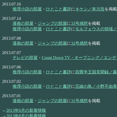
2013.07.16
推理小説の部屋
・
ひとこと書評
に
キケン／有川浩
を掲載
2013.07.14
漫画の部屋
・
ジャンプの部屋
に
33号感想
を掲載
推理小説の部屋
・
ひとこと書評
に
モルフェウスの領域／
2013.07.08
漫画の部屋
・
ジャンプの部屋
に
32号感想
を掲載
2013.07.07
テレビの部屋
・
Count Down TV・オープニング／エ
2013.07.06
推理小説の部屋
・
ひとこと書評
に
四畳半王国見聞録／森
2013.07.02
推理小説の部屋
・
ひとこと書評
に
丕緒の鳥／小野不由美
2013.07.01
漫画の部屋
・
ジャンプの部屋
に
31号感想
を掲載
2013年6月の新着情報
2013年8月の新着情報