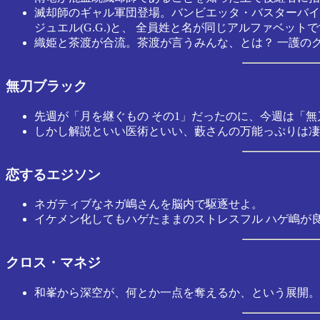
滅却師のギャル軍団登場。バンビエッタ・バスターバイン(B.
ジュエル(G.G.)と、 全員姓と名が同じアルファベット
織姫と茶渡が合流。茶渡が言うみんな、とは？ 一護の
無刀ブラック
先週が「月を継ぐもの その1」だったのに、今週は「無
しかし解説といい医術といい、藪さんの万能っぷりは凄
恋するエジソン
ネガティブなネガ嶋さんを脳内で駆逐せよ。
イケメン化してもハゲたままのストレスフル ハゲ嶋が
クロス・マネジ
和峯から深空が、何とか一点を奪えるか、という展開。