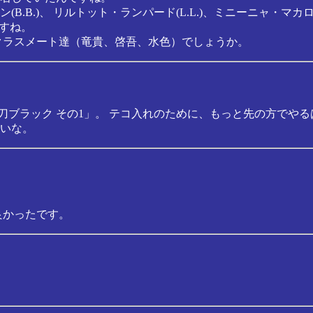
B.)、 リルトット・ランパード(L.L.)、ミニーニャ・マカロン(
ですね。
クラスメート達（竜貴、啓吾、水色）でしょうか。
刀ブラック その1」。 テコ入れのために、もっと先の方でや
いな。
良かったです。