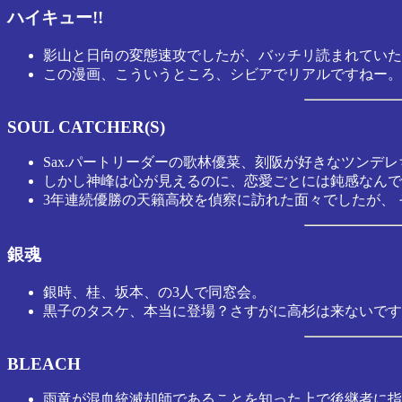
ハイキュー!!
影山と日向の変態速攻でしたが、バッチリ読まれていた
この漫画、こういうところ、シビアでリアルですねー。
SOUL CATCHER(S)
Sax.パートリーダーの歌林優菜、刻阪が好きなツンデ
しかし神峰は心が見えるのに、恋愛ごとには鈍感なんで
3年連続優勝の天籟高校を偵察に訪れた面々でしたが、
銀魂
銀時、桂、坂本、の3人で同窓会。
黒子のタスケ、本当に登場？さすがに高杉は来ないです
BLEACH
雨竜が混血統滅却師であることを知った上で後継者に指