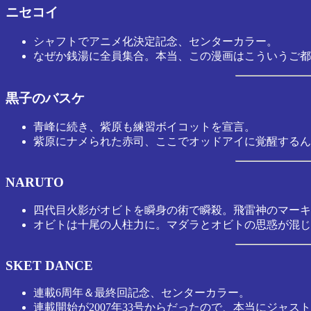
ニセコイ
シャフトでアニメ化決定記念、センターカラー。
なぜか銭湯に全員集合。本当、この漫画はこういうご都
黒子のバスケ
青峰に続き、紫原も練習ボイコットを宣言。
紫原にナメられた赤司、ここでオッドアイに覚醒するん
NARUTO
四代目火影がオビトを瞬身の術で瞬殺。飛雷神のマーキ
オビトは十尾の人柱力に。マダラとオビトの思惑が混じ
SKET DANCE
連載6周年＆最終回記念、センターカラー。
連載開始が2007年33号からだったので、本当にジャス