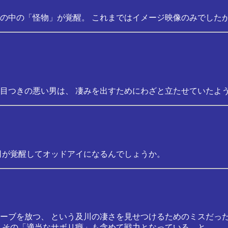
の中の「怪物」が覚醒。 これまではイメージ映像のみでしたが
目つきの悪い男は、 凄みを出すためにわざと立たせていたよ
司が覚醒してオッドアイになるんでしょうか。
ーブを放つ、 という及川の凄さを見せつけるためのミスだっ
 その「適当なサボリ癖」も含めて戦力となっている、と。