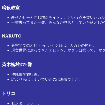
暗殺教室
殺せんせーと同じ弱点をイトナ、という点を突いたカル
一難去ってまた一難、みんなが見落としていた落とし穴
NARUTO
異空間でのオビト vs. カカシ戦は、カカシの勝利。
現実世界に戻ってきたオビトを、マダラは操って、 マ
斉木楠雄のΨ難
沖縄修学旅行編。
誰よりもはしゃいでいたのは海藤でした。
トリコ
センターカラー。