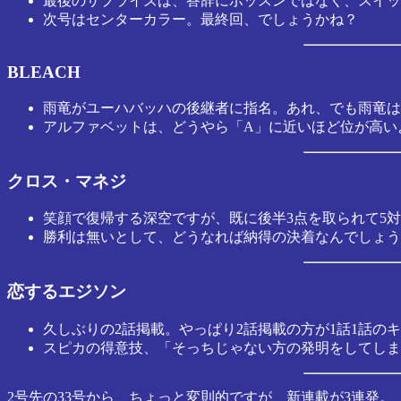
最後のサプライズは、答辞にボッスンではなく、スイッ
次号はセンターカラー。最終回、でしょうかね？
BLEACH
雨竜がユーハバッハの後継者に指名。あれ、でも雨竜は
アルファベットは、どうやら「A」に近いほど位が高い
クロス・マネジ
笑顔で復帰する深空ですが、既に後半3点を取られて5対
勝利は無いとして、どうなれば納得の決着なんでしょう
恋するエジソン
久しぶりの2話掲載。やっぱり2話掲載の方が1話1話の
スピカの得意技、「そっちじゃない方の発明をしてしま
2号先の33号から、ちょっと変則的ですが、新連載が3連発。