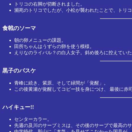
トリコの右脚が切断されました。
瀕死のトリコでしたが、小松が襲われたことで、トリコ
食戟のソーマ
朝の卵メニューの課題。
田所ちゃんはうずらの卵を使う模様。
えりなのライバル？の白人女子。斜め後ろに控えていた
黒子のバスケ
青峰に続き、紫原、そして緑間が「覚醒」。
この後黄瀬が覚醒してコピー技を身につけ、 最後に赤
ハイキュー!!
センターカラー。
先週の及川のサーブミスは、その後のサーブで最高のサ
中学時代、影山に「本気」を見せてこなかった国見が、