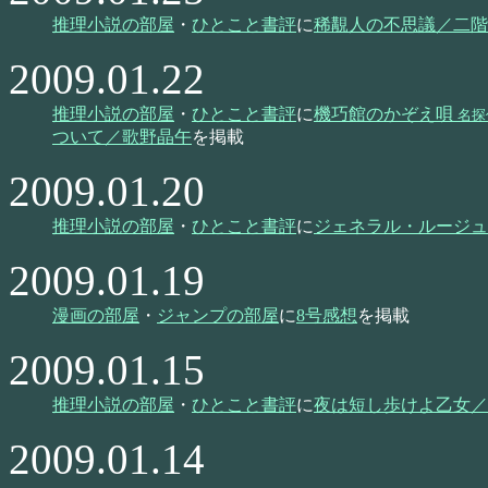
推理小説の部屋
・
ひとこと書評
に
稀覯人の不思議／二階
2009.01.22
推理小説の部屋
・
ひとこと書評
に
機巧館のかぞえ唄
名探
ついて／歌野晶午
を掲載
2009.01.20
推理小説の部屋
・
ひとこと書評
に
ジェネラル・ルージュの
2009.01.19
漫画の部屋
・
ジャンプの部屋
に
8号感想
を掲載
2009.01.15
推理小説の部屋
・
ひとこと書評
に
夜は短し歩けよ乙女／
2009.01.14