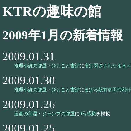
KTRの趣味の館
2009年1月の新着情報
2009.01.31
推理小説の部屋
・
ひとこと書評
に
扉は閉ざされたまま／
2009.01.30
推理小説の部屋
・
ひとこと書評
に
まほろ駅前多田便利軒
2009.01.26
漫画の部屋
・
ジャンプの部屋
に
9号感想
を掲載
2009.01.25