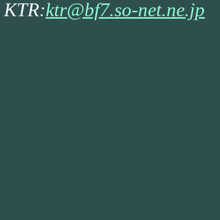
KTR:
ktr@bf7.so-net.ne.jp