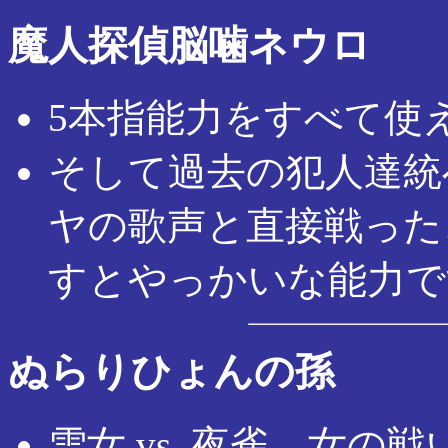
魔人探偵脳噛ネウロ
5本指能力をすべて使
そして過去の犯人達統
ヤの歌声と直接戦った
すとやっかいな能力で
ぬらりひょんの孫
雪女 vs. 夜雀、女の戦