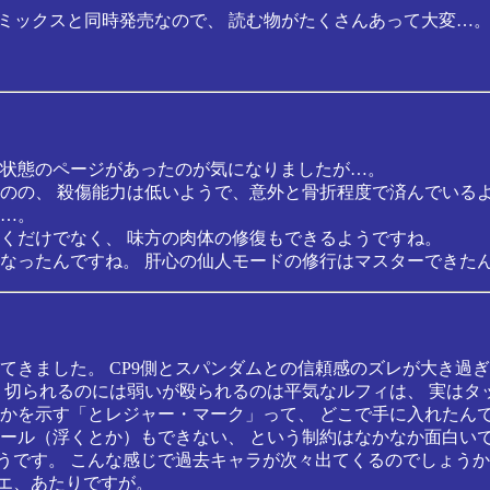
ミックスと同時発売なので、 読む物がたくさんあって大変…
状態のページがあったのが気になりましたが…。
のの、 殺傷能力は低いようで、意外と骨折程度で済んでいる
…。
くだけでなく、 味方の肉体の修復もできるようですね。
なったんですね。 肝心の仙人モードの修行はマスターできた
てきました。 CP9側とスパンダムとの信頼感のズレが大き過
 切られるのには弱いが殴られるのは平気なルフィは、 実はタ
かを示す「とレジャー・マーク」って、 どこで手に入れたん
ール（浮くとか）もできない、 という制約はなかなか面白い
3がいるようです。 こんな感じで過去キャラが次々出てくるのでしょ
ベエ、あたりですが。