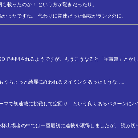
20回も載ったのか！ という方が驚きだったり。
が高かったですね。 代わりに常連だった銀魂がランク外に。
プSQで再開されるようですが、もうこうなると「宇宙篇」とか
 もうちょっと綺麗に終われるタイミングあったような…。
きなテーマで初連載に挑戦して空回り、という良くあるパターンに
金未来杯出場者の中では一番最初に連載を獲得しましたが、 読