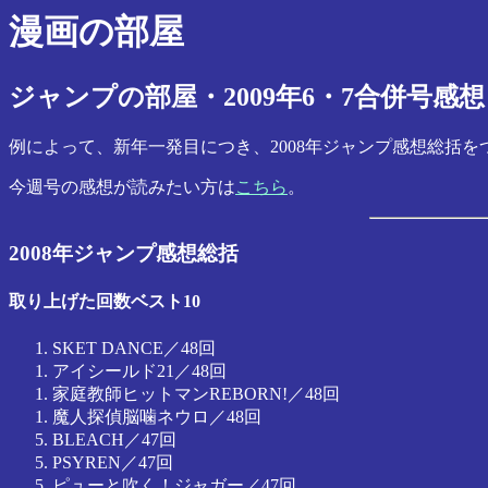
漫画の部屋
ジャンプの部屋・2009年6・7合併号感想
例によって、新年一発目につき、2008年ジャンプ感想総括を
今週号の感想が読みたい方は
こちら
。
2008年ジャンプ感想総括
取り上げた回数ベスト10
SKET DANCE／48回
アイシールド21／48回
家庭教師ヒットマンREBORN!／48回
魔人探偵脳噛ネウロ／48回
BLEACH／47回
PSYREN／47回
ピューと吹く！ジャガー／47回