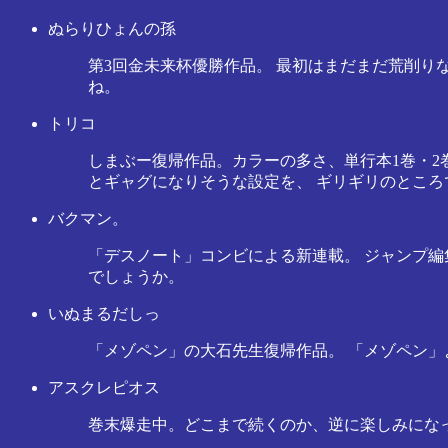
ぬらりひょんの孫
第3回金未来杯優勝作品。 最初はまだまだ荒削り
ね。
トリコ
しまぶー復帰作品。カラーの多さ、単行本1巻・2
とギャグになりそうな設定を、 ギリギリのとこ
バクマン。
「デスノート」コンビによる新連載。 ジャンプ編
でしょうか。
いぬまるだしっ
「メゾペン」の大石先生復帰作品。 「メゾペン」
アスクレピオス
巻末爆走中。どこまで続くのか、逆に楽しみにな