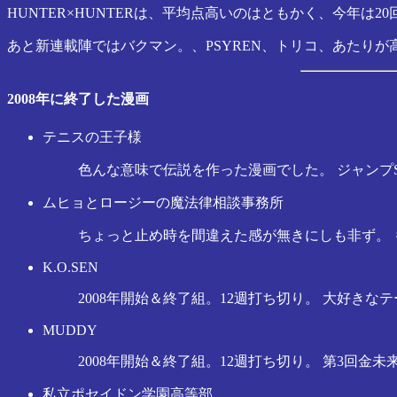
HUNTER×HUNTERは、平均点高いのはともかく、今年は
あと新連載陣ではバクマン。、PSYREN、トリコ、あたり
2008年に終了した漫画
テニスの王子様
色んな意味で伝説を作った漫画でした。 ジャン
ムヒョとロージーの魔法律相談事務所
ちょっと止め時を間違えた感が無きにしも非ず。
K.O.SEN
2008年開始＆終了組。12週打ち切り。 大好
MUDDY
2008年開始＆終了組。12週打ち切り。 第3回
私立ポセイドン学園高等部