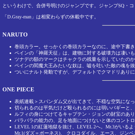
というわけで、合併号明けのジャンプです。ジャンプSQ・コ
「D.Gray-man」は相変わらずの休載中です。
NARUTO
巻頭カラー。せっかくの巻頭カラーなのに、途中下書き
ペインの「神羅天征」は、建物に対する破壊力は凄いも
ツナデの額のマークはチャクラの残量を示していたのか
ペインの閻魔大王みたいな奴は、嘘を吐いた敵の魂を抜
ついにナルト発動ですが、デフォルトでクマドリありに
ONE PIECE
表紙連載＞スパンダム父が出てきて、不穏な空気になっ
切られるのは平気だけど殴られるのには弱いバギーと、
ルフィの身につけてるキャプテン・ジョンの財宝のあり
バラバラの能力の、足を地面につけないと体のコントロ
LEVEL 1の紅蓮地獄を抜け、LEVEL 2へ。Mr.
Mr.1(ダズ＝ボーネス)、 クロコダイル、エース、ジン