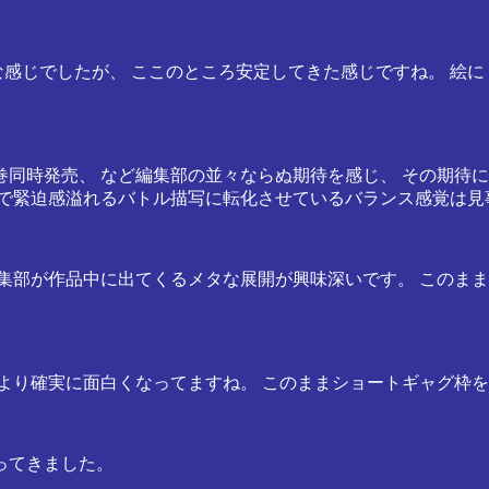
な感じでしたが、 ここのところ安定してきた感じですね。 絵
巻同時発売、 など編集部の並々ならぬ期待を感じ、 その期待
ろで緊迫感溢れるバトル描写に転化させているバランス感覚は見
集部が作品中に出てくるメタな展開が興味深いです。 このま
より確実に面白くなってますね。 このままショートギャグ枠
ってきました。