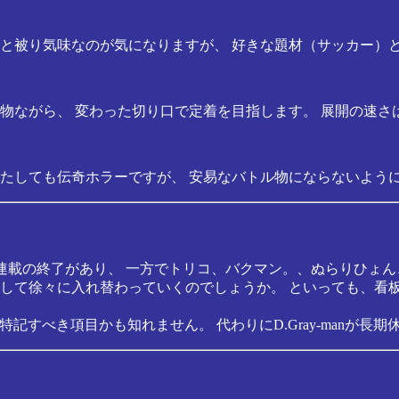
ケ」と被り気味なのが気になりますが、 好きな題材（サッカー
ーツ物ながら、 変わった切り口で定着を目指します。 展開の速
、またしても伝奇ホラーですが、 安易なバトル物にならないよう
連載の終了があり、 一方でトリコ、バクマン。、ぬらりひょ
て徐々に入れ替わっていくのでしょうか。 といっても、看板の
も特記すべき項目かも知れません。 代わりにD.Gray-manが