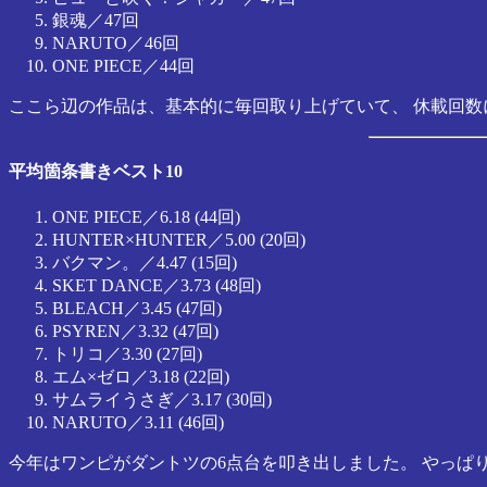
銀魂／47回
NARUTO／46回
ONE PIECE／44回
ここら辺の作品は、基本的に毎回取り上げていて、 休載回数に従
平均箇条書きベスト10
ONE PIECE／6.18 (44回)
HUNTER×HUNTER／5.00 (20回)
バクマン。／4.47 (15回)
SKET DANCE／3.73 (48回)
BLEACH／3.45 (47回)
PSYREN／3.32 (47回)
トリコ／3.30 (27回)
エム×ゼロ／3.18 (22回)
サムライうさぎ／3.17 (30回)
NARUTO／3.11 (46回)
今年はワンピがダントツの6点台を叩き出しました。 やっぱ