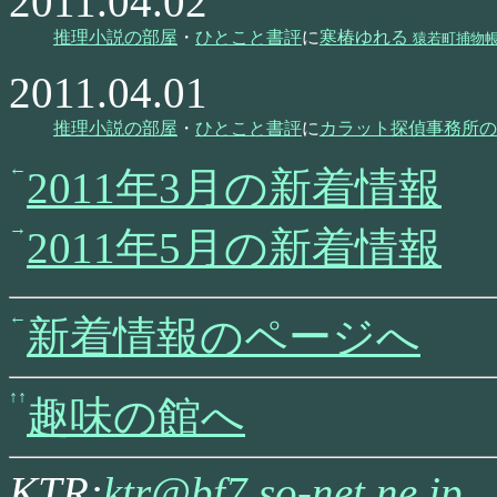
2011.04.02
推理小説の部屋
・
ひとこと書評
に
寒椿ゆれる
猿若町捕物
2011.04.01
推理小説の部屋
・
ひとこと書評
に
カラット探偵事務所の
2011年3月の新着情報
2011年5月の新着情報
新着情報のページへ
趣味の館へ
KTR:
ktr@bf7.so-net.ne.jp