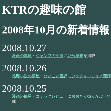
KTRの趣味の館
2008年10月の新着情報
2008.10.27
漫画の部屋
・
ジャンプの部屋
に
48号感想
を掲載
2008.10.26
推理小説の部屋
・
ひとこと書評
に
フェティッシュ／西澤
2008.10.25
漫画の部屋
・
コミックレビュー
に
おおきく振りかぶって
載