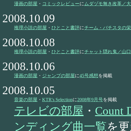
漫画の部屋
・
コミックレビュー
に
ムダヅモ無き改革／大
2008.10.09
推理小説の部屋
・
ひとこと書評
に
チーム・バチスタの栄
2008.10.08
推理小説の部屋
・
ひとこと書評
に
チャット隠れ鬼／山口
2008.10.06
漫画の部屋
・
ジャンプの部屋
に
45号感想
を掲載
2008.10.05
音楽の部屋
・
KTR's Selection
に
2008年9月号
を掲載
テレビの部屋
・
Coun
ンディング曲一覧
を更