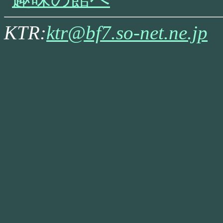
KTR:
ktr@bf7.so-net.ne.jp