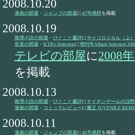
2008.10.20
漫画の部屋
・
ジャンプの部屋
に
47号感想
を掲載
2008.10.19
推理小説の部屋
・
ひとこと書評
に
サイコロジカル（上）
音楽の部屋
・
KTR's Selection
に
増刊号Album Selection 2008 
テレビの部屋
に
200
を掲載
2008.10.13
推理小説の部屋
・
ひとこと書評
に
ナイチンゲールの沈黙
漫画の部屋
・
コミックレビュー
に
魔王 JUVENILE 
2008.10.11
漫画の部屋
・
ジャンプの部屋
に
46号感想
を掲載