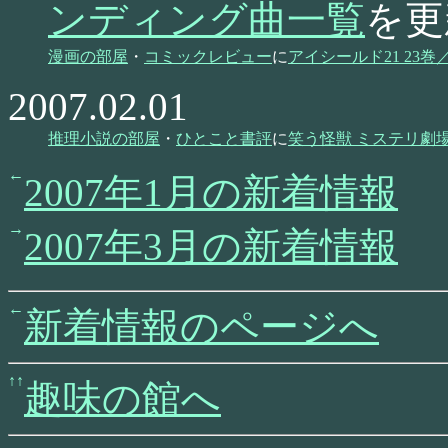
ンディング曲一覧
を更
漫画の部屋
・
コミックレビュー
に
アイシールド21 23
2007.02.01
推理小説の部屋
・
ひとこと書評
に
笑う怪獣 ミステリ劇
2007年1月の新着情報
2007年3月の新着情報
新着情報のページへ
趣味の館へ