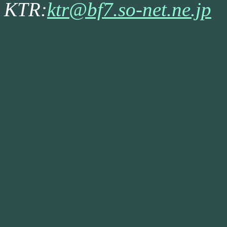
KTR:
ktr@bf7.so-net.ne.jp