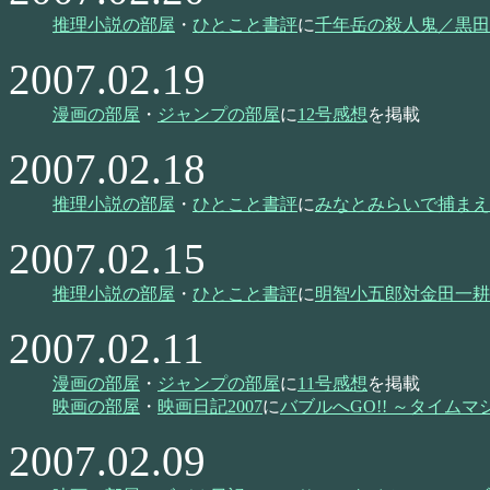
推理小説の部屋
・
ひとこと書評
に
千年岳の殺人鬼／黒田
2007.02.19
漫画の部屋
・
ジャンプの部屋
に
12号感想
を掲載
2007.02.18
推理小説の部屋
・
ひとこと書評
に
みなとみらいで捕まえ
2007.02.15
推理小説の部屋
・
ひとこと書評
に
明智小五郎対金田一耕
2007.02.11
漫画の部屋
・
ジャンプの部屋
に
11号感想
を掲載
映画の部屋
・
映画日記2007
に
バブルへGO!! ～タイム
2007.02.09