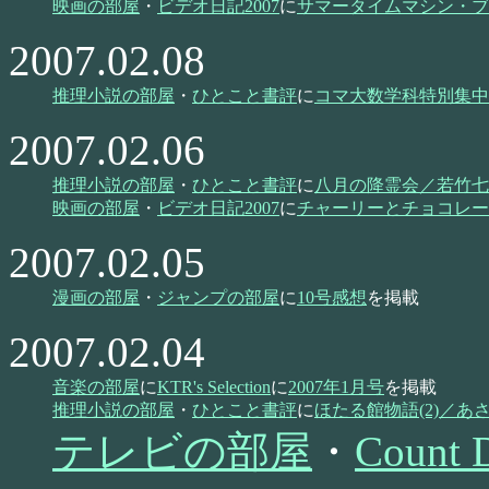
映画の部屋
・
ビデオ日記2007
に
サマータイムマシン・ブ
2007.02.08
推理小説の部屋
・
ひとこと書評
に
コマ大数学科特別集中
2007.02.06
推理小説の部屋
・
ひとこと書評
に
八月の降霊会／若竹七
映画の部屋
・
ビデオ日記2007
に
チャーリーとチョコレー
2007.02.05
漫画の部屋
・
ジャンプの部屋
に
10号感想
を掲載
2007.02.04
音楽の部屋
に
KTR's Selection
に
2007年1月号
を掲載
推理小説の部屋
・
ひとこと書評
に
ほたる館物語(2)／あ
テレビの部屋
・
Coun