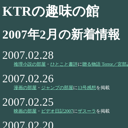
KTRの趣味の館
2007年2月の新着情報
2007.02.28
推理小説の部屋
・
ひとこと書評
に
贈る物語 Terror／宮
2007.02.26
漫画の部屋
・
ジャンプの部屋
に
13号感想
を掲載
2007.02.25
映画の部屋
・
ビデオ日記2007
に
ザスーラ
を掲載
2007.02.20