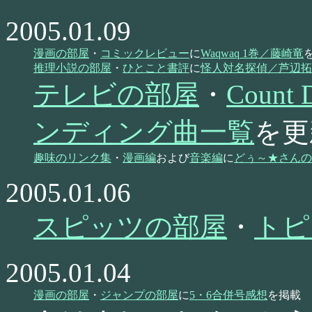
2005.01.09
漫画の部屋
・
コミックレビュー
に
Waqwaq 1巻／藤崎竜
推理小説の部屋
・
ひとこと書評
に
怪人対名探偵／芦辺拓
テレビの部屋
・
Coun
ンディング曲一覧
を更
趣味のリンク集
・
漫画編
および
音楽編
に
どぅ～★さんの
2005.01.06
スピッツの部屋
・
トピ
2005.01.04
漫画の部屋
・
ジャンプの部屋
に
5・6合併号感想
を掲載