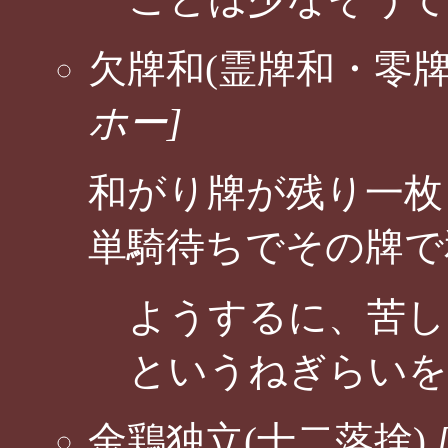
欠牌和(霊牌和・零牌
ホー]
和がり牌が残り一枚
単騎待ちでその牌で
ようするに、苦し
というねぎらいを
金鶏独立(十二落捨)