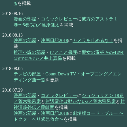
を掲載
る
2018.08.16
漫画の部屋
・
コミックレビュー
に
彼方のアストラ 1
巻〜5巻(完)／篠原健太
を掲載
2018.08.13
映画の部屋
・
映画日記2018
に
カメラを止めるな！
を掲
載
推理小説の部屋
・
ひとこと書評
に
聖女の毒杯
その可能性
／井上真偽
を掲載
はすでに考えた
2018.08.05
テレビの部屋
・
Count Down TV・オープニング／エン
ディング曲一覧
を更新
2018.07.29
漫画の部屋
・
コミックレビュー
に
ジョジョリオン 18巻
／荒木飛呂彦
と
岸辺露伴は動かない2／荒木飛呂彦
と
封
神演義外伝／藤崎竜
を掲載
映画の部屋
・
映画日記2018
に
劇場版コード・ブルー 〜
ドクターヘリ緊急救命〜
を掲載