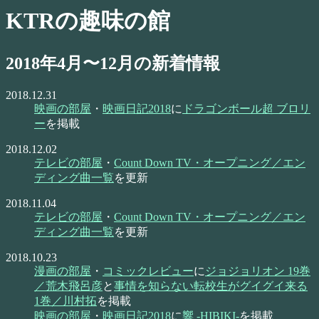
KTRの趣味の館
2018年4月〜12月の新着情報
2018.12.31
映画の部屋
・
映画日記2018
に
ドラゴンボール超 ブロリ
ー
を掲載
2018.12.02
テレビの部屋
・
Count Down TV・オープニング／エン
ディング曲一覧
を更新
2018.11.04
テレビの部屋
・
Count Down TV・オープニング／エン
ディング曲一覧
を更新
2018.10.23
漫画の部屋
・
コミックレビュー
に
ジョジョリオン 19巻
／荒木飛呂彦
と
事情を知らない転校生がグイグイ来る
1巻／川村拓
を掲載
映画の部屋
・
映画日記2018
に
響 -HIBIKI-
を掲載