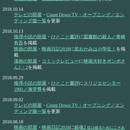
2018.10.14
テレビの部屋
・
Count Down TV・オープニング／エン
ディング曲一覧
を更新
2018.10.13
推理小説の部屋
・
ひとこと書評
に
図書館の殺人／青崎
有吾
を掲載
映画の部屋
・
映画日記2018
に
若おかみは小学生！
を掲
載
漫画の部屋
・
コミックレビュー
に
映画大好きポンポさ
ん1・2
を掲載
2018.09.29
推理小説の部屋
・
ひとこと書評
に
スリジエセンター
1991／海堂尊
を掲載
2018.09.02
テレビの部屋
・
Count Down TV・オープニング／エン
ディング曲一覧
を更新
2018.08.18
映画の部屋
・
映画日記2018
に
銀魂2
掟は破るためにこそあ