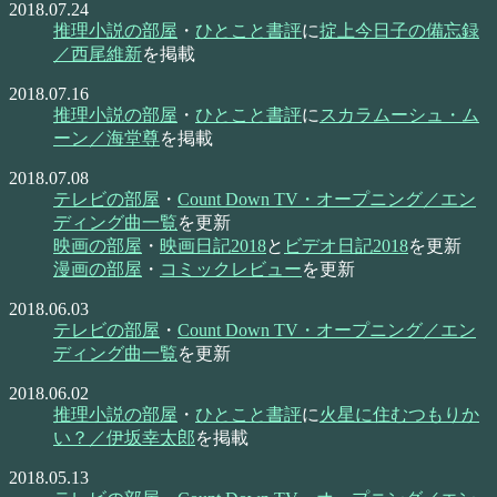
2018.07.24
推理小説の部屋
・
ひとこと書評
に
掟上今日子の備忘録
／西尾維新
を掲載
2018.07.16
推理小説の部屋
・
ひとこと書評
に
スカラムーシュ・ム
ーン／海堂尊
を掲載
2018.07.08
テレビの部屋
・
Count Down TV・オープニング／エン
ディング曲一覧
を更新
映画の部屋
・
映画日記2018
と
ビデオ日記2018
を更新
漫画の部屋
・
コミックレビュー
を更新
2018.06.03
テレビの部屋
・
Count Down TV・オープニング／エン
ディング曲一覧
を更新
2018.06.02
推理小説の部屋
・
ひとこと書評
に
火星に住むつもりか
い？／伊坂幸太郎
を掲載
2018.05.13