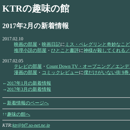
KTRの趣味の館
2017年2月の新着情報
2017.02.10
映画の部屋
・
映画日記
に
ミス・ペレグリンと奇妙なこど
推理小説の部屋
・
ひとこと書評
に
神様が殺してくれる／
2017.02.05
テレビの部屋
・
Count Down TV・オープニング／エ
漫画の部屋
・
コミックレビュー
に
僕だけがいない街 9
2017年1月の新着情報
2017年3月の新着情報
新着情報のページへ
趣味の館へ
KTR:
ktr@bf7.so-net.ne.jp