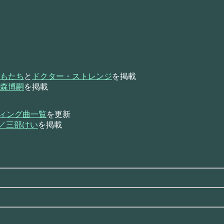
もたち
と
ドクター・ストレンジ
を掲載
森博嗣
を掲載
ンディング曲一覧
を更新
巻／三部けい
を掲載