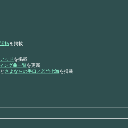
辺拓
を掲載
アッド
を掲載
ンディング曲一覧
を更新
と
さよならの手口／若竹七海
を掲載