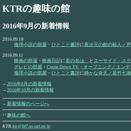
KTRの趣味の館
2016年9月の新着情報
2016.09.18
推理小説の部屋
・
ひとこと書評
に
異次元の館の殺人／芦
2016.09.11
映画の部屋
・
映画日記
に
君の名は。
と
スーサイド・スク
テレビの部屋
・
Count Down TV・オープニング／エ
推理小説の部屋
・
ひとこと書評
に
静かな炎天／若竹七海
2016年8月の新着情報
2016年10月の新着情報
新着情報のページへ
趣味の館へ
KTR:
ktr@bf7.so-net.ne.jp