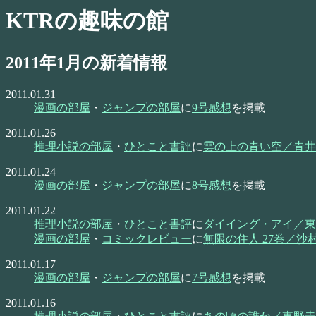
KTRの趣味の館
2011年1月の新着情報
2011.01.31
漫画の部屋
・
ジャンプの部屋
に
9号感想
を掲載
2011.01.26
推理小説の部屋
・
ひとこと書評
に
雲の上の青い空／青井
2011.01.24
漫画の部屋
・
ジャンプの部屋
に
8号感想
を掲載
2011.01.22
推理小説の部屋
・
ひとこと書評
に
ダイイング・アイ／東
漫画の部屋
・
コミックレビュー
に
無限の住人 27巻／沙
2011.01.17
漫画の部屋
・
ジャンプの部屋
に
7号感想
を掲載
2011.01.16