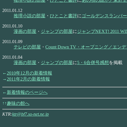
推理小説の部屋
・
ひとこと書評
に
あの頃の誰か／東野圭
2011.01.12
推理小説の部屋
・
ひとこと書評
に
ゴールデンスランバー
2011.01.10
漫画の部屋
・
ジャンプの部屋
に
ジャンプNEXT! 2011 W
2011.01.09
テレビの部屋
・
Count Down TV・オープニング／エ
2011.01.04
漫画の部屋
・
ジャンプの部屋
に
5・6合併号感想
を掲載
2010年12月の新着情報
2011年2月の新着情報
新着情報のページへ
趣味の館へ
KTR:
ktr@bf7.so-net.ne.jp