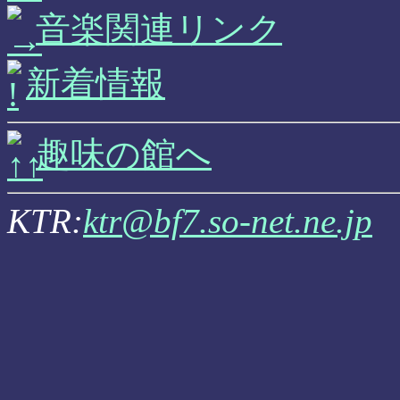
音楽関連リンク
新着情報
趣味の館へ
KTR:
ktr@bf7.so-net.ne.jp