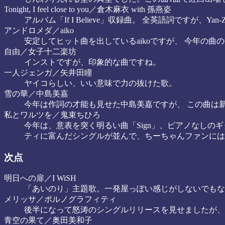
Tonight, I feel close to you／倉木麻衣 with 孫燕姿
アルバム「If I Believe」収録曲。 全英語詞ですが、Y
アンドロメダ／aiko
安定してヒット曲を出しているaikoですが、 今年の
自由／女子十二楽坊
インストですが、印象的な曲ですね。
一人ジェンガ／矢井田瞳
ヤイコらしい、いい意味で力の抜けた歌。
雪の華／中島美嘉
今年は作詞の才能も見せた中島美嘉ですが、 この曲は
私とワルツを／鬼束ちひろ
今年は、意表を突く明るい曲「Sign」、ピアノなしのギター
ティに富んだシングルが並んで、ちーちゃんファンには
次点
明日への扉／I WiSH
「あいのり」主題歌。一発屋っぽい感じがしないでもな
メリッサ／ポルノグラフィティ
後半になって怒涛のシングルリリースを見せましたが、
青空の果て／奥田美和子