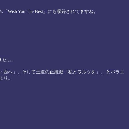
ish You The Best」にも収録されてますね。
きたし。
日旅立ち・西へ」、そして王道の正統派「私とワルツを」、 とバラエ
より。