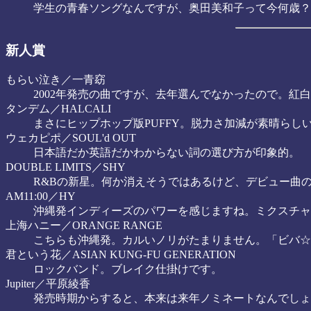
学生の青春ソングなんですが、奥田美和子って今何歳？
新人賞
もらい泣き／一青窈
2002年発売の曲ですが、去年選んでなかったので。紅
タンデム／HALCALI
まさにヒップホップ版PUFFY。脱力さ加減が素晴らし
ウェカピポ／SOUL'd OUT
日本語だか英語だかわからない詞の選び方が印象的。
DOUBLE LIMITS／SHY
R&Bの新星。何か消えそうではあるけど、デビュー曲
AM11:00／HY
沖縄発インディーズのパワーを感じますね。ミクスチャ
上海ハニー／ORANGE RANGE
こちらも沖縄発。カルいノリがたまりません。「ビバ☆
君という花／ASIAN KUNG-FU GENERATION
ロックバンド。ブレイク仕掛けです。
Jupiter／平原綾香
発売時期からすると、本来は来年ノミネートなんでしょ