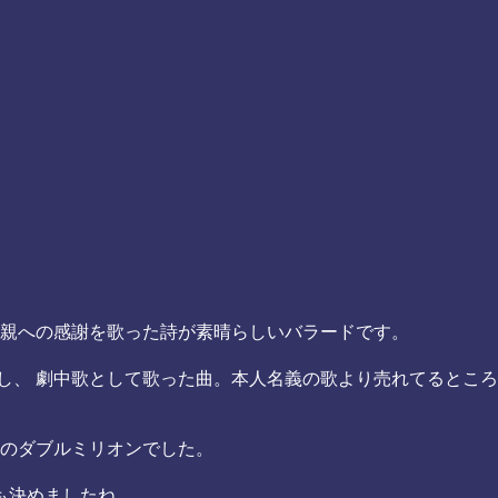
の1曲。 母親への感謝を歌った詩が素晴らしいバラードです。
扮し、 劇中歌として歌った曲。本人名義の歌より売れてるとこ
のダブルミリオンでした。
も決めましたね。