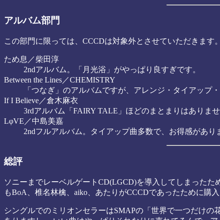
アルバム部門
この部門に限っては、CCCDは対象外とさせていただきます
ため息／柴田淳
2ndアルバム。「月光浴」がやっぱり良すぎです。
Between the Lines／CHEMISTRY
「つなぎ」のアルバムですが、アレンジ・タイアップ・
If I Believe／倉木麻衣
3rdアルバム「FAIRY TALE」ほどのまとまりはありませんが、
LφVE／中島美嘉
2ndフルアルバム。タイアップ曲多数で、お得感があり
総評
ソニーまでレーベルゲートCD(LGCD)を導入してしまったた
もBoA、椎名林檎、aiko、あたりがCCCDであったために
シングルでのミリオンセラーはSMAPの「世界で一つだけの