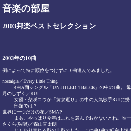
音楽の部屋
2003邦楽ベストセレクション
2003年の10曲
例によって特に順位をつけずに10曲選んでみました。
nostalgia／Every Little Thing
4曲A面シングル「UNTITLED 4 Ballads」の中
月のしずく／RUI
女優・柴咲コウが「黄泉返り」の中の人気歌手RUIに
部類では？
世界に一つだけの花／SMAP
まあ、やっぱり今年はこれを選んでおかないとね。唯一
さくら(独唱)／森山直太朗
じんわり売れる型の典型でした。この曲1曲で紅白出場