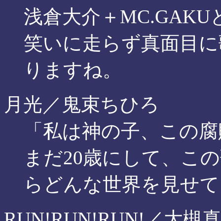
浅倉大介＋MC.GAK
笑いに走らず真面目に
りますね。
月光／鬼束ちひろ
「私は神の子、この腐
まだ20歳にして、こ
らどんな世界を見せて
RUN!RUN!RUN!／大槻