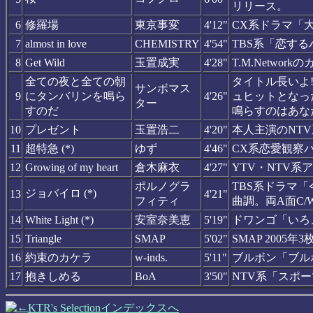
リリース。
6
修羅場
東京事変
4'12"
CX系ドラマ「
7
almost in love
CHEMISTRY
4'54"
TBS系「恋す
8
Get Wild
玉置成実
4'28"
T.M.Netw
全ての夜と全ての朝
タイトル長いよ
サンボマス
9
にタンバリンを鳴ら
4'26"
ュヒットとなっ
ター
すのだ
鳴らすのはあな
10
プレゼント
玉置浩二
4'20"
本人主演のNT
11
超特急 (*)
ゆず
4'46"
CX系恋愛観察
12
Growing of my heart
倉木麻衣
4'27"
YTV・NTV
ポルノグラ
TBS系ドラマ
ジョバイロ (*)
13
4'21"
フィティ
曲調。両A面C/W
14
White Light (*)
安室奈美恵
5'19"
ドワンゴ「いろメ
15
Triangle
SMAP
5'02"
SMAP 200
16
約束のカケラ
w-inds.
5'11"
ブルボン「ブル
17
抱きしめる
BoA
3'50"
NTV系「スポ
KTR's Selectionインデックスへ