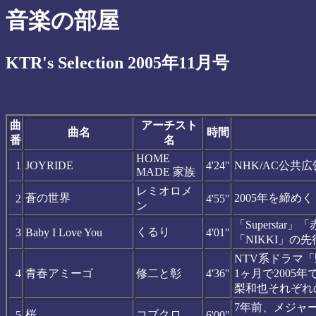
音楽の部屋
KTR's Selection 2005年11月号
曲
アーチスト
曲名
時間
番
名
HOME
1
JOYRIDE
4'24"
NHK/AC公共
MADE 家族
レミオロメ
蒼の世界
2005年を締め
2
4'55"
ン
「Superst
くるり
3
Baby I Love You
4'01"
「NIKKI」の
NTV系ドラマ
4
青春アミーゴ
修二と彰
4'36"
1ヶ月で200
梨和也それぞれ
7年前、メジャ
桜
コブクロ
5
6'00"