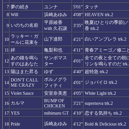
7
夢の続き
ユンナ
5'01"
タッチ
8
Will
浜崎あゆみ
4'08"
HEAVEN trk.2
平原綾香
晩夏(ひとりの季節)
いのちの名前
9
3'35"
with 久石譲
香 trk.2
ラッキー・ガ
山下達郎
白いアンブレラ trk.2
10
4'21"
ールに花束を
11
絆
亀梨和也
4'11"
青春アミーゴ／修二と彰 
あの鐘を鳴ら
サンボマス
全ての夜と全ての朝
12
4'01"
すのはあなた
ター
リンを鳴らすのだ trk.
13
陽はまた昇る
ゆず
4'40"
超特急 trk.2
ポルノグラ
DON'T CALL
ジョバイロ trk.2
14
4'01"
ME CRAZY
フィティ
15
Violet Sauce
安室奈美恵
4'05"
White Light trk.2
BUMP OF
カルマ
16
3'21"
supernova trk.2
CHICKEN
17
YES
mihimaru GT
4'10"
恋する気持ち trk.2
浜崎あゆみ
18
Pride
4'12"
Bold & Delicious trk.2