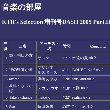
音楽の部屋
KTR's Selection 増刊号DASH 2005 Part.I
曲
アーチスト
曲名
時間
Coupling
番
名
輝く明日の方
サスケ
永遠の夏 trk.2
1
4'21"
へ
サザンオー
神の島遙か国
2
4'11"
BOHBO No.5 trk.2
ルスターズ
3
alterna
浜崎あゆみ
5'28"
fairyland trk.2
夏陰～なつか
スガ シカオ
奇跡 trk.2
4
4'18"
げ～
5
Take a Chance
melody.
4'22"
realize trk.2
倖田來未
6
Star
4'07"
Promise trk.2