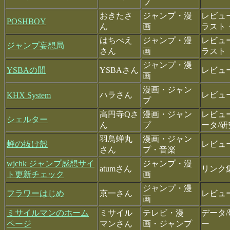
プ
おきたさ
ジャンプ・漫
レビュ
POSHBOY
ん
画
ラスト
はちべえ
ジャンプ・漫
レビュ
ジャンプ妄想局
さん
画
ラスト
ジャンプ・漫
YSBAの間
YSBAさん
レビュ
画
漫画・ジャン
ハラさん
レビュ
KHX System
プ
高円寺Qさ
漫画・ジャン
レビュ
シェルター
ん
プ
ータ/研
羽鳥蝉丸
漫画・ジャン
蝉の抜け殻
レビュ
さん
プ・音楽
wjchk ジャンプ感想サイ
ジャンプ・漫
atumさん
リンク
ト更新チェック
画
ジャンプ・漫
フラワーはじめ
京一さん
レビュ
画
ミサイルマンのホーム
ミサイル
テレビ・漫
データ
ページ
マンさん
画・ジャンプ
ー