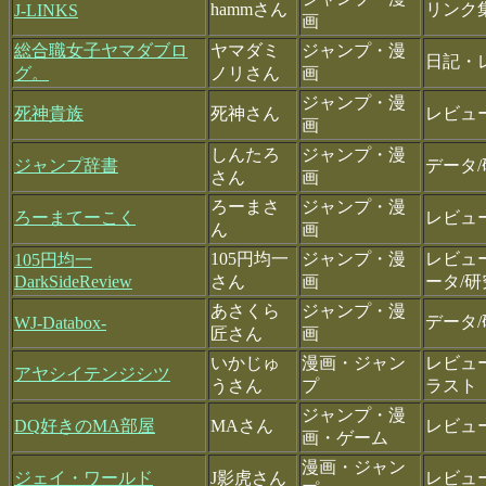
hammさん
リンク
J-LINKS
画
総合職女子ヤマダブロ
ヤマダミ
ジャンプ・漫
日記・
グ。
ノリさん
画
ジャンプ・漫
死神貴族
死神さん
レビュ
画
しんたろ
ジャンプ・漫
ジャンプ辞書
データ
さん
画
ろーまさ
ジャンプ・漫
ろーまてーこく
レビュ
ん
画
105円均一
ジャンプ・漫
レビュ
105円均一
DarkSideReview
さん
画
ータ/研
あさくら
ジャンプ・漫
データ/
WJ-Databox-
匠さん
画
いかじゅ
漫画・ジャン
レビュ
アヤシイテンジシツ
うさん
プ
ラスト
ジャンプ・漫
DQ好きのMA部屋
MAさん
レビュ
画・ゲーム
漫画・ジャン
ジェイ・ワールド
J影虎さん
レビュ