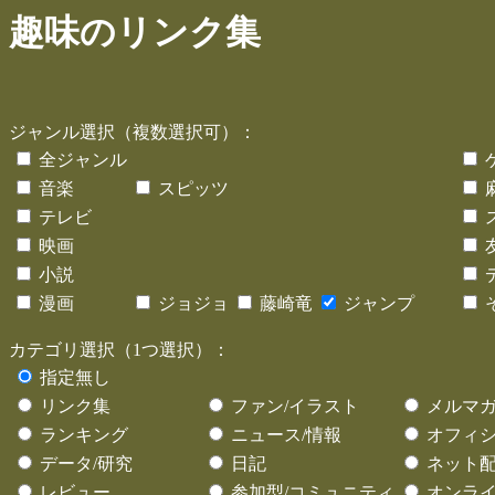
趣味のリンク集
ジャンル選択（複数選択可）：
全ジャンル
音楽
スピッツ
テレビ
映画
小説
漫画
ジョジョ
藤崎竜
ジャンプ
カテゴリ選択（1つ選択）：
指定無し
リンク集
ファン/イラスト
メルマ
ランキング
ニュース/情報
オフィ
データ/研究
日記
ネット
レビュー
参加型/コミュニティ
オンラ