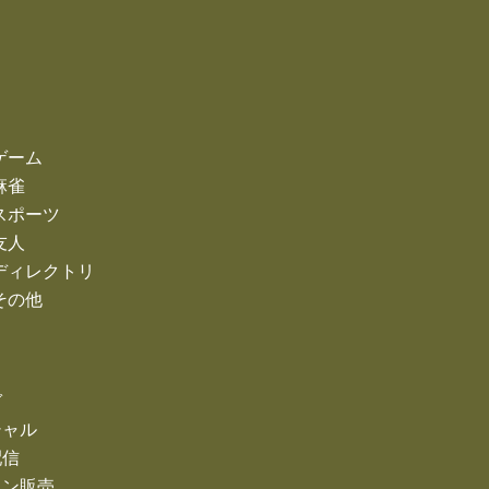
ゲーム
麻雀
スポーツ
友人
ディレクトリ
その他
ガ
シャル
配信
イン販売