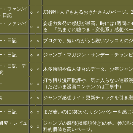
ー・ファン/イ
JJN管理人でもあるおきたさんのページ。2
○
×
・日記
ー・ファン/イ
妄想力爆発の感想が最高。時には1週間に
○
○
る、「気まぐれ嘘つき・変化系」感想ペ
ー・日記
ブログで、短いながらも鋭いツッコミの
×
×
ー・日記
ジャンプ・マガジン・サンデー・チャンピ
○
×
ー・日記・デ
木多康昭や蔵人健吾のデータ、少年ジャ
○
×
究
打ち切り漫画批評や、気に入らない連載
ー
○
○
（ただいま漫画コンテンツは工事中）
集
ジャンプ感想サイト更新チェックを引き
×
×
ー・日記
まだ若いのに(笑)かなりシンパシーを感
○
○
/研究・レビュ
ジャンプの感想(掲載順付き)の他、参加
○
○
料的価値も高いページ。