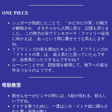
ONE PIECE
シュガーが気絶したことで、「ホビホビの実」の能力
が解除され、 オモチャから人間に戻り、記憶も戻りま
した。 この勢力が全てドンキホーテ・ファミリー征伐
に向かえば、 あっという間に覆せそうな気もします
ね。
ドフラミンゴの首を撥ねたキュロス。ドフラミンゴの
「イトイトの実」は、 超人系だと思っていたんです
が、自然系だったりするんですかね？
ルーシーことサボ、闘技場を破壊して、地下への道を
作るつもりのようです。
暗殺教室
殺せんせーがピンチの時には、E組が現れる。頼もし
いですね。
イトナを救うために、一度はシロ・イトナ組に踊らさ
れた男・寺坂が動く。