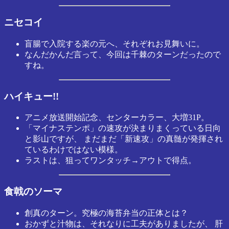
ニセコイ
盲腸で入院する楽の元へ、それぞれお見舞いに。
なんだかんだ言って、今回は千棘のターンだったので
すね。
ハイキュー!!
アニメ放送開始記念、センターカラー、大増31P。
「マイナステンポ」の速攻が決まりまくっている日向
と影山ですが、 まだまだ「新速攻」の真髄が発揮され
ているわけではない模様。
ラストは、狙ってワンタッチ→アウトで得点。
食戟のソーマ
創真のターン。究極の海苔弁当の正体とは？
おかずと汁物は、それなりに工夫がありましたが、 肝