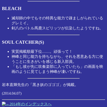
BLEACH
滅却師の中でもその特異な能力で疎ましがられている
グレミイ。
剣八のバトル馬鹿スピリッツが伝染したようですね。
SOUL CATCHER(S)
実質掲載順最下位……。頑張って！
神峰と同じ能力を持ちながら、それを悪意ある方に使
うことに生きがいを感じる新入部員。
「もし彼が先に吹奏楽部に入っていたら」の画面を映
画のように見てしまう神峰が凄いですね。
岩本直輝先生の「黒き妖のゴゴゴ」が掲載。
(2014.04.07)
2014年のインデックスへ