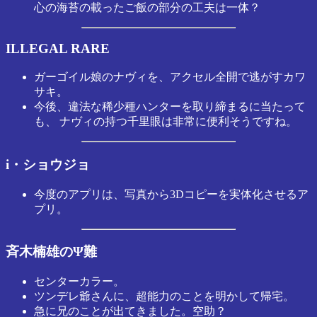
心の海苔の載ったご飯の部分の工夫は一体？
ILLEGAL RARE
ガーゴイル娘のナヴィを、アクセル全開で逃がすカワ
サキ。
今後、違法な稀少種ハンターを取り締まるに当たって
も、 ナヴィの持つ千里眼は非常に便利そうですね。
i・ショウジョ
今度のアプリは、写真から3Dコピーを実体化させるア
プリ。
斉木楠雄のΨ難
センターカラー。
ツンデレ爺さんに、超能力のことを明かして帰宅。
急に兄のことが出てきました。空助？