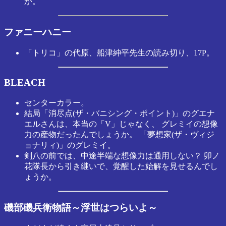
か。
ファニーハニー
「トリコ」の代原、船津紳平先生の読み切り、17P。
BLEACH
センターカラー。
結局「消尽点(ザ・バニシング・ポイント)」のグエナ
エルさんは、本当の「V」じゃなく、 グレミイの想像
力の産物だったんでしょうか。 「夢想家(ザ・ヴィジ
ョナリィ)」のグレミイ。
剣八の前では、中途半端な想像力は通用しない？ 卯ノ
花隊長から引き継いで、覚醒した始解を見せるんでし
ょうか。
磯部磯兵衛物語～浮世はつらいよ～