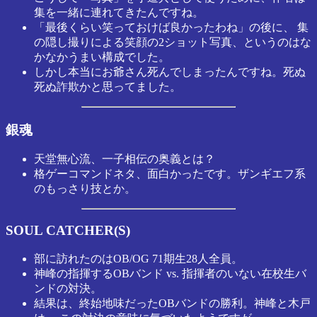
集を一緒に連れてきたんですね。
「最後くらい笑っておけば良かったわね」の後に、 集
の隠し撮りによる笑顔の2ショット写真、というのはな
かなかうまい構成でした。
しかし本当にお爺さん死んでしまったんですね。死ぬ
死ぬ詐欺かと思ってました。
銀魂
天堂無心流、一子相伝の奥義とは？
格ゲーコマンドネタ、面白かったです。ザンギエフ系
のもっさり技とか。
SOUL CATCHER(S)
部に訪れたのはOB/OG 71期生28人全員。
神峰の指揮するOBバンド vs. 指揮者のいない在校生バ
ンドの対決。
結果は、終始地味だったOBバンドの勝利。神峰と木戸