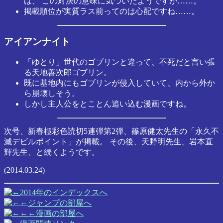
は、 この対決の意味に気づいたようですが……。
掲載順位が実質ラス前ってのは心配ですね……。
アイアンナイト
「ゆとり」世代のゴブリンと違って、不死だと言い張
る天地善次郎ゴブリン。
既に基地内にもゴブリンが侵入していて、内から外か
ら崩壊しそう。
しかし主人公をとことん追い込む漫画ですね。
次号、新春極彩色読切5連弾第2弾、篠原健太先生の「永久不
滅デビルポイント」が掲載。 その後、天野明先生、岩本直
輝先生、と続くようです。
(2014.03.24)
2014年のインデックスへ
ジャンプの部屋へ
漫画の部屋へ