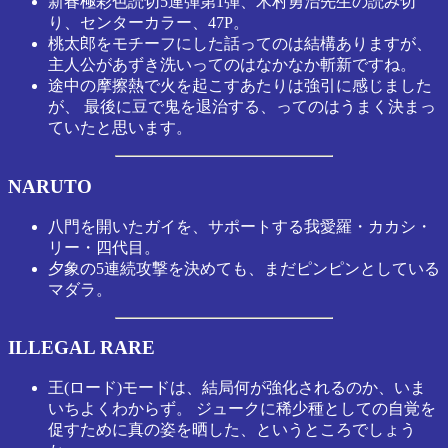
新春極彩色読切5連弾第1弾、木村勇治先生の読み切
り、センターカラー、47P。
桃太郎をモチーフにした話ってのは結構ありますが、
主人公があずき洗いってのはなかなか斬新ですね。
途中の摩擦熱で火を起こすあたりは強引に感じました
が、 最後に豆で鬼を退治する、ってのはうまく決まっ
ていたと思います。
NARUTO
八門を開いたガイを、サポートする我愛羅・カカシ・
リー・四代目。
夕象の5連続攻撃を決めても、まだピンピンとしている
マダラ。
ILLEGAL RARE
王(ロード)モードは、結局何が強化されるのか、いま
いちよくわからず。 ジュークに稀少種としての自覚を
促すために真の姿を晒した、というところでしょう