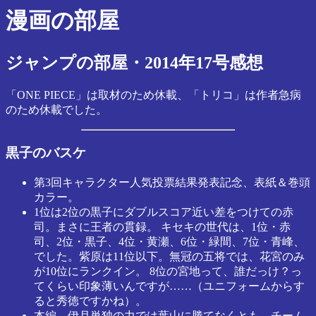
漫画の部屋
ジャンプの部屋・2014年17号感想
「ONE PIECE」は取材のため休載、「トリコ」は作者急病
のため休載でした。
黒子のバスケ
第3回キャラクター人気投票結果発表記念、表紙＆巻頭
カラー。
1位は2位の黒子にダブルスコア近い差をつけての赤
司。まさに王者の貫録。 キセキの世代は、1位・赤
司、2位・黒子、4位・黄瀬、6位・緑間、7位・青峰、
でした。紫原は11位以下。無冠の五将では、花宮のみ
が10位にランクイン。 8位の宮地って、誰だっけ？っ
てくらい印象薄いんですが……（ユニフォームからす
ると秀徳ですかね）。
本編。伊月単独の力では葉山に勝てなくとも、チーム