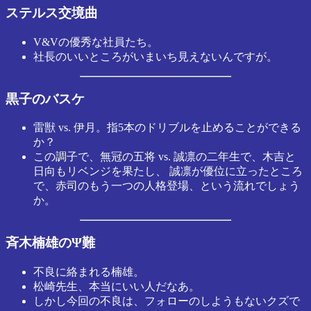
ステルス交境曲
V&Vの優秀な社員たち。
社長のいいところがいまいち見えないんですが。
黒子のバスケ
雷獣 vs. 伊月。指5本のドリブルを止めることができる
か？
この調子で、無冠の五将 vs. 誠凛の二年生で、木吉と
日向もリベンジを果たし、 誠凛が優位に立ったところ
で、赤司のもう一つの人格登場、という流れでしょう
か。
斉木楠雄のΨ難
不良に絡まれる楠雄。
松崎先生、本当にいい人だなあ。
しかし今回の不良は、フォローのしようもないクズで