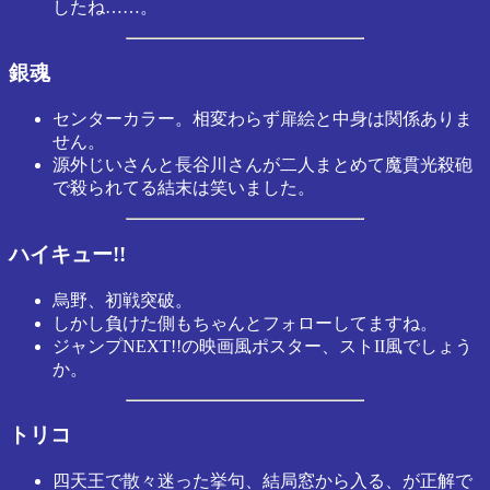
したね……。
銀魂
センターカラー。相変わらず扉絵と中身は関係ありま
せん。
源外じいさんと長谷川さんが二人まとめて魔貫光殺砲
で殺られてる結末は笑いました。
ハイキュー!!
烏野、初戦突破。
しかし負けた側もちゃんとフォローしてますね。
ジャンプNEXT!!の映画風ポスター、ストII風でしょう
か。
トリコ
四天王で散々迷った挙句、結局窓から入る、が正解で