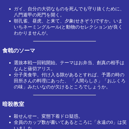
ガイ、自分の大切なものを死んでも守り抜くために、
八門遁甲の死門を開く。
朝孔雀、昼虎、と来て、夕象(せきぞう)ですか。いま
いちネーミングルール(と動物のセレクション)が良く
わかりませんが。
食戟のソーマ
選抜本戦一回戦開始。テーマはお弁当、創真の相手は
なんと薙切アリス。
分子美食学。付け入る隙があるとすれば、予選の時の
田所さんの料理にあった、 「人間らしさ」「おふくろ
の味」みたいなのが欠けるところでしょうか。
暗殺教室
殺せんせー、変態下着ドロ疑惑。
全員のカップ数が書いてあるところに「永遠の0」は笑
いました。