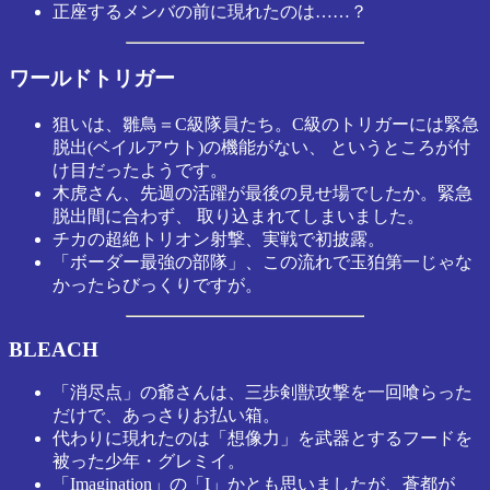
正座するメンバの前に現れたのは……？
ワールドトリガー
狙いは、雛鳥＝C級隊員たち。C級のトリガーには緊急
脱出(ベイルアウト)の機能がない、 というところが付
け目だったようです。
木虎さん、先週の活躍が最後の見せ場でしたか。緊急
脱出間に合わず、 取り込まれてしまいました。
チカの超絶トリオン射撃、実戦で初披露。
「ボーダー最強の部隊」、この流れで玉狛第一じゃな
かったらびっくりですが。
BLEACH
「消尽点」の爺さんは、三歩剣獣攻撃を一回喰らった
だけで、あっさりお払い箱。
代わりに現れたのは「想像力」を武器とするフードを
被った少年・グレミイ。
「Imagination」の「I」かとも思いましたが、蒼都が