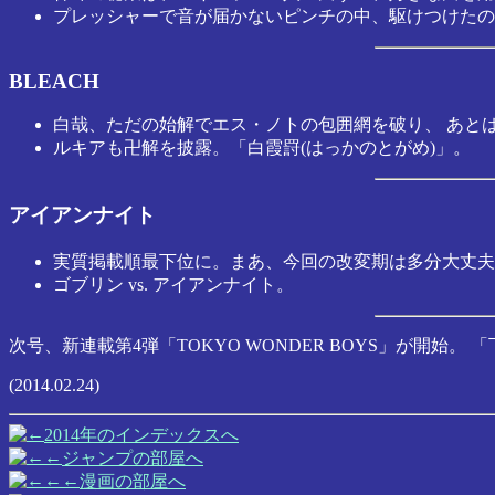
プレッシャーで音が届かないピンチの中、駆けつけたの
BLEACH
白哉、ただの始解でエス・ノトの包囲網を破り、 あと
ルキアも卍解を披露。「白霞罸(はっかのとがめ)」。
アイアンナイト
実質掲載順最下位に。まあ、今回の改変期は多分大丈夫
ゴブリン vs. アイアンナイト。
次号、新連載第4弾「TOKYO WONDER BOYS」が開
(2014.02.24)
2014年のインデックスへ
ジャンプの部屋へ
漫画の部屋へ