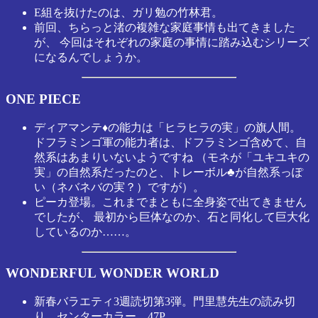
E組を抜けたのは、ガリ勉の竹林君。
前回、ちらっと渚の複雑な家庭事情も出てきました
が、 今回はそれぞれの家庭の事情に踏み込むシリーズ
になるんでしょうか。
ONE PIECE
ディアマンテ♦の能力は「ヒラヒラの実」の旗人間。
ドフラミンゴ軍の能力者は、ドフラミンゴ含めて、自
然系はあまりいないようですね （モネが「ユキユキの
実」の自然系だったのと、トレーボル♣が自然系っぽ
い（ネバネバの実？）ですが）。
ピーカ登場。これまでまともに全身姿で出てきません
でしたが、 最初から巨体なのか、石と同化して巨大化
しているのか……。
WONDERFUL WONDER WORLD
新春バラエティ3週読切第3弾。門里慧先生の読み切
り。センターカラー、47P。