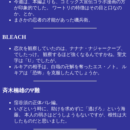
今週は、本編よりも、コミックス宣伝コラボ漫画の方
が印象的でした。 ワートリの特徴はその目と口なの
か、とか。
まさかの忍者の才能があった磯兵衛。
BLEACH
恋次を観察していたのは、ナナナ・ナジャークープ、
でしたっけ。 観察するほど強くなるんですかね。聖文
字は「U」でしたが。
ルキアの相手は、白哉の卍解を奪ったエス・ノト。 ル
キアは「恐怖」を克服したんでしょうか。
斉木楠雄のΨ難
窪谷須の正体バレ編。
いざという時に、助けを求めずに「逃げろ」という海
藤。 本人の弱さはどうしようもないですが、根性は大
したものだと思いました。