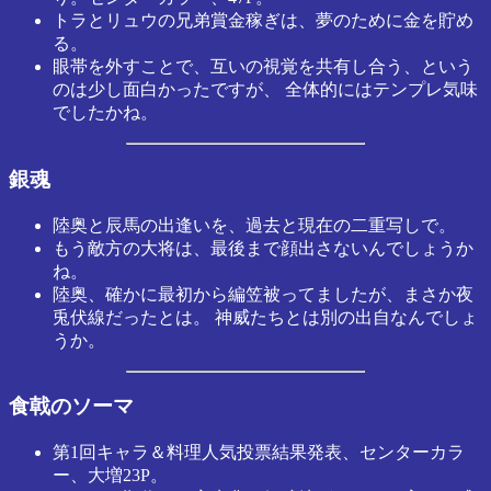
トラとリュウの兄弟賞金稼ぎは、夢のために金を貯め
る。
眼帯を外すことで、互いの視覚を共有し合う、という
のは少し面白かったですが、 全体的にはテンプレ気味
でしたかね。
銀魂
陸奥と辰馬の出逢いを、過去と現在の二重写しで。
もう敵方の大将は、最後まで顔出さないんでしょうか
ね。
陸奥、確かに最初から編笠被ってましたが、まさか夜
兎伏線だったとは。 神威たちとは別の出自なんでしょ
うか。
食戟のソーマ
第1回キャラ＆料理人気投票結果発表、センターカラ
ー、大増23P。