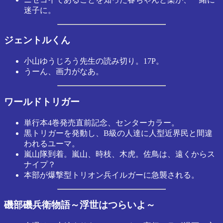
迷子に。
ジェントルくん
小山ゆうじろう先生の読み切り。17P。
うーん、画力がなあ。
ワールドトリガー
単行本4巻発売直前記念、センターカラー。
黒トリガーを発動し、B級の人達に人型近界民と間違
われるユーマ。
嵐山隊到着。嵐山、時枝、木虎。佐鳥は、遠くからス
ナイプ？
本部が爆撃型トリオン兵イルガーに急襲される。
磯部磯兵衛物語～浮世はつらいよ～