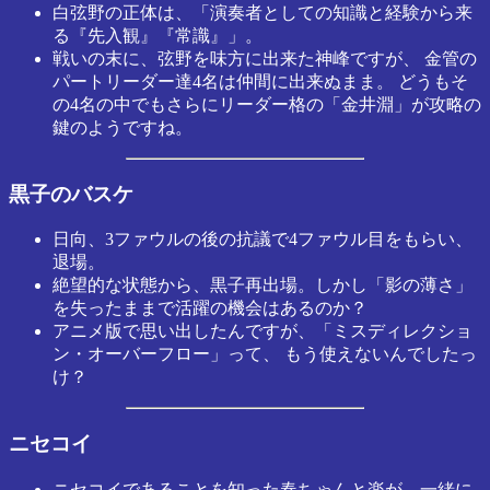
白弦野の正体は、「演奏者としての知識と経験から来
る『先入観』『常識』」。
戦いの末に、弦野を味方に出来た神峰ですが、 金管の
パートリーダー達4名は仲間に出来ぬまま。 どうもそ
の4名の中でもさらにリーダー格の「金井淵」が攻略の
鍵のようですね。
黒子のバスケ
日向、3ファウルの後の抗議で4ファウル目をもらい、
退場。
絶望的な状態から、黒子再出場。しかし「影の薄さ」
を失ったままで活躍の機会はあるのか？
アニメ版で思い出したんですが、「ミスディレクショ
ン・オーバーフロー」って、 もう使えないんでしたっ
け？
ニセコイ
ニセコイであることを知った春ちゃんと楽が、一緒に