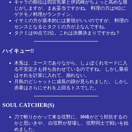
キャラの順位は四宮先輩と伊武崎がちょっと高めな感
じがしますが、まあ妥当ですかね。 料理の方は9位に
ゲテモノ料理がランクイン。
イサミの方が基本的には要領がいいのですが、 料理の
センスとなるとタクミの方が上なんですね。
タクミは90点で2位。これは決勝決まりですかね？
ハイキュー!!
木兎は、エースでありながら、しょぼくれモードに入
る不安定さも持ち合わせているのですね。 しかし梟谷
はそれを計算に入れて、崩れない。
月島のどシャットに成長の跡が見られました。 しかし
赤葦はさらにそれを上回るトスでした。
SOUL CATCHER(S)
刀で斬りかかって来る弦野に、神峰がどう対抗するの
かと思いきや、 白弦野が登場し、弦野同士で戦いを始
めました。