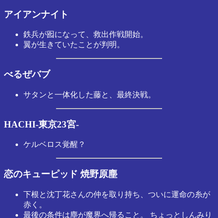
アイアンナイト
鉄兵が囮になって、救出作戦開始。
翼が生きていたことが判明。
べるぜバブ
サタンと一体化した藤と、最終決戦。
HACHI-東京23宮-
ケルベロス覚醒？
恋のキューピッド 焼野原塵
下根と沈丁花さんの仲を取り持ち、ついに運命の糸が
赤く。
最後の条件は塵が魔界へ帰ること。 ちょっとしんみり