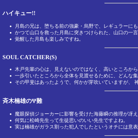
ハイキュー!!
月島の兄は、堕ちる前の強豪・烏野で、レギュラーにも
かつて山口を救った月島に突きつけられた、山口の一言。
覚醒した月島も楽しみですね。
SOUL CATCHER(S)
木戸先輩の心は、見えないのではなく、高いところから
一歩引いたところから全体を見渡せるために、どんな集
その甲斐はあったようで、何かが芽吹いていますが、 
斉木楠雄のΨ難
魔眼探偵ジョーカーに影響を受けた海藤瞬の推理が冴え
何気に松崎先生って生徒思いのいい先生ですよね。
実は楠雄がガラス割った犯人でしたというオチには意表