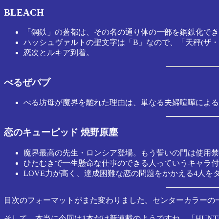
BLEACH
「鋼鉄」の蒼都は、その名の通り体の一部を鋼鉄化でき
ハッシュヴァルトの聖文字は「B」なので、「天秤(ザ
恋次とルキア到着。
べるぜバブ
べる坊母が魔界を離れた理由は、単なる夫婦喧嘩による
恋のキューピッド 焼野原塵
魔界最高の先生・ロンシア登場。もう誓いの門は使用禁
ひたむきで一生懸命な仕事のできる人っていうキャラ付
LOVE力が高く、達成困難な恋の問題をかかえる4人を
目次のフォーマットがまた変わりました。センターカラーの
そして、本当に今回は1本だけ新連載のようですね。「HUNT