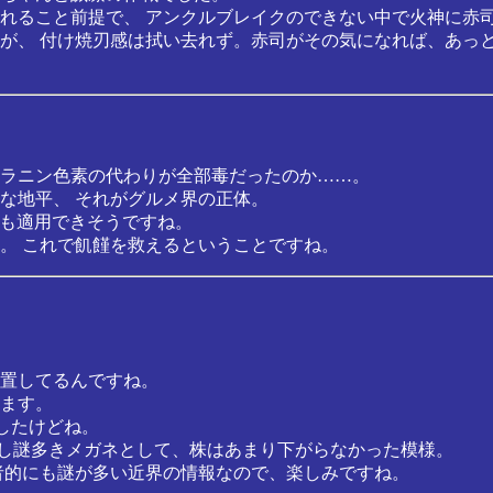
れること前提で、 アンクルブレイクのできない中で火神に赤
が、 付け焼刃感は拭い去れず。赤司がその気になれば、あっ
ラニン色素の代わりが全部毒だったのか……。
な地平、 それがグルメ界の正体。
」にも適用できそうですね。
。 これで飢饉を救えるということですね。
置してるんですね。
ます。
したけどね。
かし謎多きメガネとして、株はあまり下がらなかった模様。
者的にも謎が多い近界の情報なので、楽しみですね。