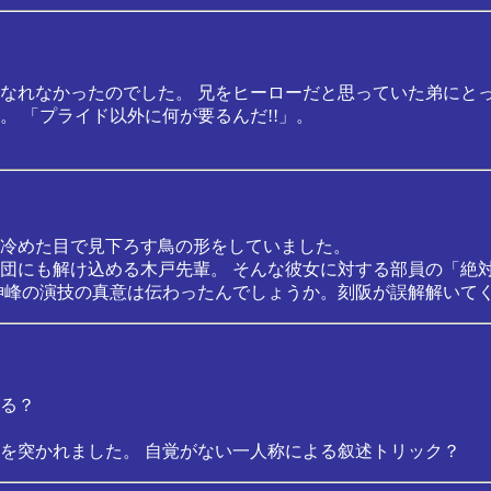
なれなかったのでした。 兄をヒーローだと思っていた弟にと
 「プライド以外に何が要るんだ!!」。
冷めた目で見下ろす鳥の形をしていました。
団にも解け込める木戸先輩。 そんな彼女に対する部員の「絶
神峰の演技の真意は伝わったんでしょうか。刻阪が誤解解いて
る？
を突かれました。 自覚がない一人称による叙述トリック？