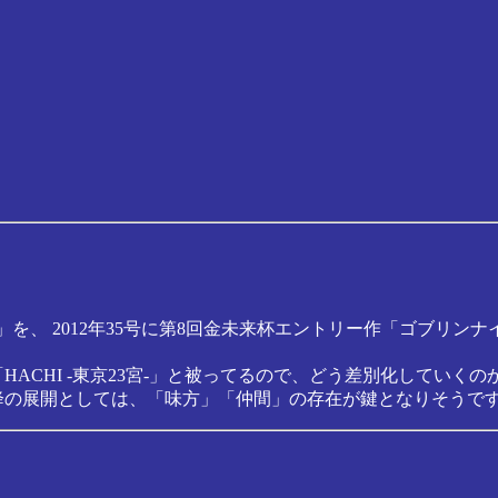
CURTAIN」を、 2012年35号に第8回金未来杯エントリー作「
ACHI -東京23宮-」と被ってるので、どう差別化していくの
以降の展開としては、「味方」「仲間」の存在が鍵となりそうで