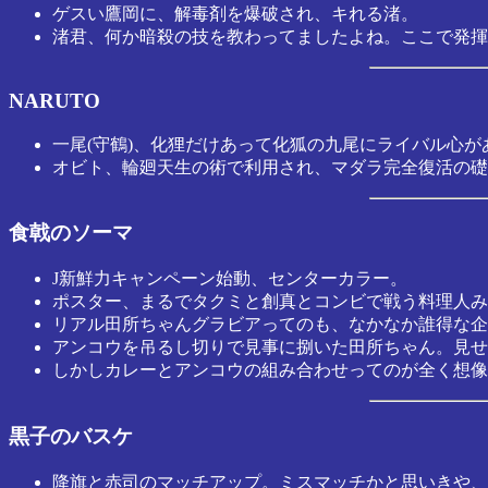
ゲスい鷹岡に、解毒剤を爆破され、キれる渚。
渚君、何か暗殺の技を教わってましたよね。ここで発揮
NARUTO
一尾(守鶴)、化狸だけあって化狐の九尾にライバル心が
オビト、輪廻天生の術で利用され、マダラ完全復活の礎
食戟のソーマ
J新鮮力キャンペーン始動、センターカラー。
ポスター、まるでタクミと創真とコンビで戦う料理人み
リアル田所ちゃんグラビアってのも、なかなか誰得な企
アンコウを吊るし切りで見事に捌いた田所ちゃん。見せ
しかしカレーとアンコウの組み合わせってのが全く想像
黒子のバスケ
降旗と赤司のマッチアップ。ミスマッチかと思いきや、