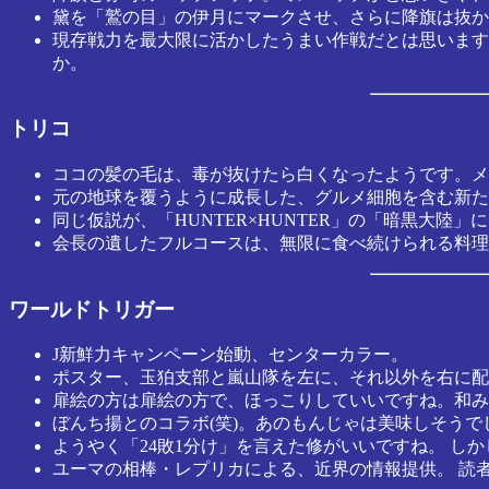
黛を「鷲の目」の伊月にマークさせ、さらに降旗は抜か
現存戦力を最大限に活かしたうまい作戦だとは思います
か。
トリコ
ココの髪の毛は、毒が抜けたら白くなったようです。メ
元の地球を覆うように成長した、グルメ細胞を含む新た
同じ仮説が、「HUNTER×HUNTER」の「暗黒大陸
会長の遺したフルコースは、無限に食べ続けられる料理
ワールドトリガー
J新鮮力キャンペーン始動、センターカラー。
ポスター、玉狛支部と嵐山隊を左に、それ以外を右に配
扉絵の方は扉絵の方で、ほっこりしていいですね。和み
ぼんち揚とのコラボ(笑)。あのもんじゃは美味しそうで
ようやく「24敗1分け」を言えた修がいいですね。 し
ユーマの相棒・レプリカによる、近界の情報提供。 読