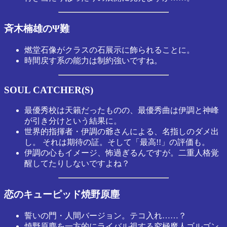
斉木楠雄のΨ難
燃堂石像がクラスの石展示に飾られることに。
時間戻す系の能力は制約強いですね。
SOUL CATCHER(S)
最優秀校は天籟だったものの、最優秀曲は伊調と神峰
が引き分けという結果に。
世界的指揮者・伊調の爺さんによる、名指しのダメ出
し。 それは期待の証。そして「最高!!」の評価も。
伊調の心もイメージ、怖過ぎるんですが。二重人格覚
醒してたりしないですよね？
恋のキューピッド焼野原塵
誓いの門・人間バージョン。テコ入れ……？
焼野原塵を一方的にライバル視する究極魔人ゴルゴン