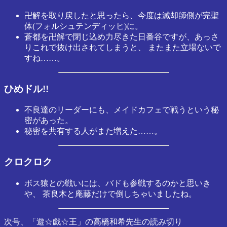
卍解を取り戻したと思ったら、今度は滅却師側が完聖
体(フォルシュテンディッヒ)に。
蒼都を卍解で閉じ込め力尽きた日番谷ですが、あっさ
りこれで抜け出されてしまうと、 またまた立場ないで
すね……。
ひめドル!!
不良達のリーダーにも、メイドカフェで戦うという秘
密があった。
秘密を共有する人がまた増えた……。
クロクロク
ボス猿との戦いには、バドも参戦するのかと思いき
や、 茶良木と庵藤だけで倒しちゃいましたね。
次号、「遊☆戯☆王」の高橋和希先生の読み切り