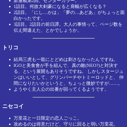
新連載第2回、センターカラー。
1話目。何故大剣豪になると肩幅が広くなる？
2話目。「にし…かは」「夢の…あどあ」がちょっと面
白かったです。
3話目。2話目の前日譚。大人の事情って、ページ数を
伝え間違えた、とかでしょうか。
トリコ
結局三虎も一龍にとどめは刺さなかったんですね。
IGOと美食會が手を組んで、真の敵(NEO?)と対決す
る、という展開もありそうですね。 しかしスタージュ
ンはいいとして、グリンパーチやトミーロッドと、 仲
間になりたいかというと、ちょっと微妙ですが……。
ようやく主人公の出番が回ってくるようです。
ニセコイ
万里花と一日限定の恋人ごっこ。
攻めるのは得意だけど、守りに回ると弱い万里花。