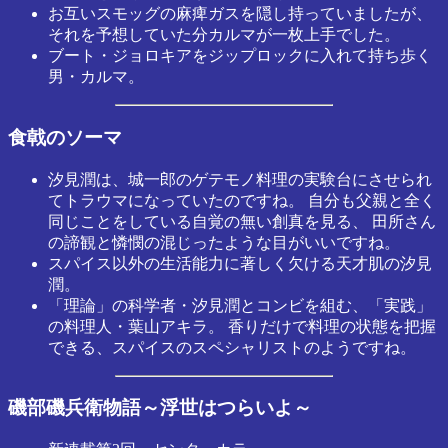
お互いスモッグの麻痺ガスを隠し持っていましたが、
それを予想していた分カルマが一枚上手でした。
ブート・ジョロキアをジップロックに入れて持ち歩く
男・カルマ。
食戟のソーマ
汐見潤は、城一郎のゲテモノ料理の実験台にさせられ
てトラウマになっていたのですね。 自分も父親と全く
同じことをしている自覚の無い創真を見る、 田所さん
の諦観と憐憫の混じったような目がいいですね。
スパイス以外の生活能力に著しく欠ける天才肌の汐見
潤。
「理論」の科学者・汐見潤とコンビを組む、「実践」
の料理人・葉山アキラ。 香りだけで料理の状態を把握
できる、スパイスのスペシャリストのようですね。
磯部磯兵衛物語～浮世はつらいよ～