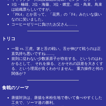
1位・楠雄、2位・海藤、3位・燃堂、4位・鳥束。鳥束
は組織票らしいですが。
「PK4」とか言って、「花男」の「F4」みたいな扱い
なのに笑いました。
コーヒーゼリーに負けたお父さん……。
トリコ
一龍 vs. 三虎。箸と舌の戦い。舌が伸びて戦うのは正
直気持ち悪いですね……。
規則に従わない少数派原子が存在する、というのはわ
かるとして、 それを操る、とかそれの誤差を大きくす
る、という理屈が良くわかりません。 重力操作と何の
関係が？
食戟のソーマ
唐揚対決は、唐揚を米粉生地で巻いて食べやすくした
工夫で、ソーマ達の勝利。