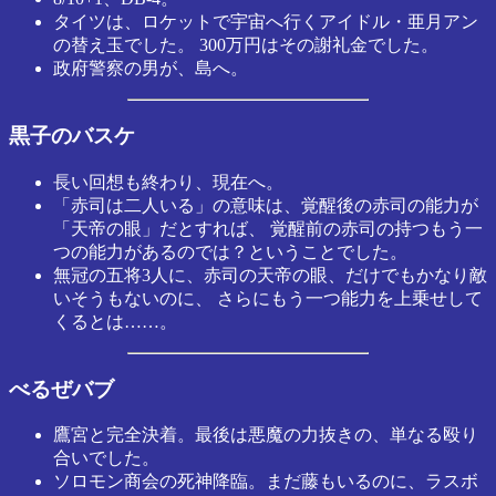
タイツは、ロケットで宇宙へ行くアイドル・亜月アン
の替え玉でした。 300万円はその謝礼金でした。
政府警察の男が、島へ。
黒子のバスケ
長い回想も終わり、現在へ。
「赤司は二人いる」の意味は、覚醒後の赤司の能力が
「天帝の眼」だとすれば、 覚醒前の赤司の持つもう一
つの能力があるのでは？ということでした。
無冠の五将3人に、赤司の天帝の眼、だけでもかなり敵
いそうもないのに、 さらにもう一つ能力を上乗せして
くるとは……。
べるぜバブ
鷹宮と完全決着。最後は悪魔の力抜きの、単なる殴り
合いでした。
ソロモン商会の死神降臨。まだ藤もいるのに、ラスボ