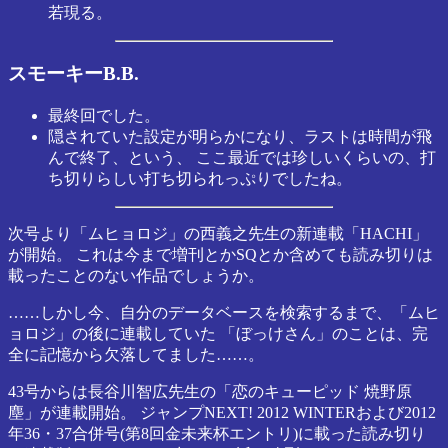
若現る。
スモーキーB.B.
最終回でした。
隠されていた設定が明らかになり、ラストは時間が飛
んで終了、という、 ここ最近では珍しいくらいの、打
ち切りらしい打ち切られっぷりでしたね。
次号より「ムヒョロジ」の西義之先生の新連載「HACHI」
が開始。 これは今まで増刊とかSQとか含めても読み切りは
載ったことのない作品でしょうか。
……しかし今、自分のデータベースを検索するまで、「ムヒ
ョロジ」の後に連載していた 「ぼっけさん」のことは、完
全に記憶から欠落してました……。
43号からは長谷川智広先生の「恋のキューピッド 焼野原
塵」が連載開始。 ジャンプNEXT! 2012 WINTERおよび2012
年36・37合併号(第8回金未来杯エントリ)に載った読み切り