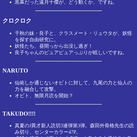
黒幕だった遠月十傑が、どう動くか、ですね。
クロクロク
千秋の妹・良子と、クラスメート・リュウタが、妖怪
を探す自由研究に。
妖怪たち、昼間っから出没し過ぎ！
良子ちゃんのピュアピュアっぷりが眩しいですね。
NARUTO
仙術しか通じないオビトに対して、九尾の力と仙人の
力を融合して攻撃。
オビト、無限月読を開始？
TAKUDO!!!!
真夏のJ異才新人読切3連弾第3弾。森田外骨格先生の読
み切り、センターカラー47P。