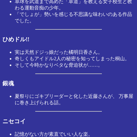
卓球を武道まで高めた「卓道」を教える女子校生と教
わる運動音痴の少年。
「でしょが」勢いを感じる不思議な味わいのある作品
でした。
ひめドル!!
実は天然ドジっ娘だった橘明日香さん。
奇しくもアイドル2人の秘密を知ってしまった桐山。
そして今時かなりベタな脅迫状が……。
銀魂
夏祭りにゴキブリーダーと化した近藤さんが、 万事屋
に巻き上げられる話。
ニセコイ
記憶がない方が素直でいい人な楽。