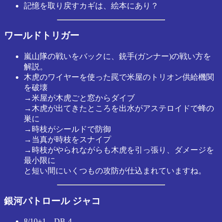
記憶を取り戻すカギは、絵本にあり？
ワールドトリガー
嵐山隊の戦いをバックに、銃手(ガンナー)の戦い方を
解説。
木虎のワイヤーを使った罠で米屋のトリオン供給機関
を破壊
→米屋が木虎ごと窓からダイブ
→木虎が出てきたところを出水がアステロイドで蜂の
巣に
→時枝がシールドで防御
→当真が時枝をスナイプ
→時枝がやられながらも木虎を引っ張り、ダメージを
最小限に
と短い間にいくつもの攻防が仕込まれていますね。
銀河パトロール ジャコ
8/10+1、DB-4。