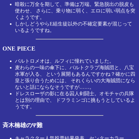
暗殺に万全を期して、準備は万端。緊急脱出の脱皮も
使わせ、 さらに、乗り物に弱く、エロに弱い弱点を突
くようです。
しかしどうやらE組生徒以外の不確定要素が混じって
いるようですね。
ONE PIECE
バルトロメオは、ルフィに憧れていました。
麦わらの一味の傘下に、バルトクラブ海賊団と、八宝
水軍が入る、 という展開もあるんですかね？確かに四
皇と張り合うためには、 それくらいの大海賊団になら
ないと話にならなそうですが……。
ドレスローザの影に在る囚人剣闘士。オモチャの兵隊
とは別の理由で、 ドフラミンゴに挑もうとしているよ
うです。
斉木楠雄のΨ難
キャラクター人気投票結果発表、センターカラー。