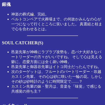
銀魂
神楽の葬式編、完結。
ベルトコンベアで火葬場まで、の何故かみんなの心が
一つになって行くところに笑いました。 真選組と桂ま
で心を合わせるとは。
SOUL CATCHER(S)
邑楽先輩が神峰にラブラブ攻勢を。恋バナ大好きなパ
ートリーダーの方々がいいですね。 そして心は見える
癖に、恋愛方面には全く疎い神峰。
邑楽先輩と御器谷先輩はイトコ同士だったんですね。
次のターゲットは、フルートのパートリーダー・吹越
カスミン先輩。 その心は砂に咲いた一輪の花。しかし
その砂は砂時計のように時間限定で……？
カスミン先輩の妹・聖月は、音楽を「味覚」で感じる
共感覚の持ち主？