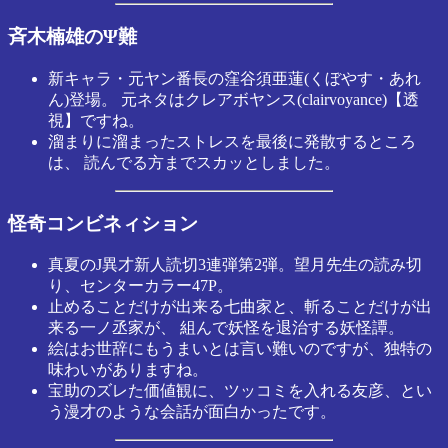
斉木楠雄のΨ難
新キャラ・元ヤン番長の窪谷須亜蓮(くぼやす・あれ
ん)登場。 元ネタはクレアボヤンス(clairvoyance)【透
視】ですね。
溜まりに溜まったストレスを最後に発散するところ
は、 読んでる方までスカッとしました。
怪奇コンビネィション
真夏のJ異才新人読切3連弾第2弾。望月先生の読み切
り、センターカラー47P。
止めることだけが出来る七曲家と、斬ることだけが出
来る一ノ丞家が、 組んで妖怪を退治する妖怪譚。
絵はお世辞にもうまいとは言い難いのですが、独特の
味わいがありますね。
宝助のズレた価値観に、ツッコミを入れる友彦、とい
う漫才のような会話が面白かったです。