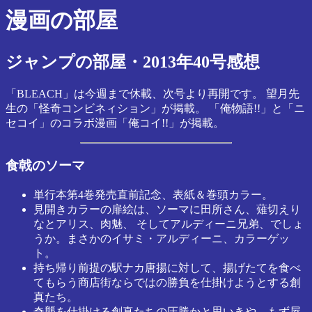
漫画の部屋
ジャンプの部屋・2013年40号感想
「BLEACH」は今週まで休載、次号より再開です。 望月先
生の「怪奇コンビネィション」が掲載。 「俺物語!!」と「ニ
セコイ」のコラボ漫画「俺コイ!!」が掲載。
食戟のソーマ
単行本第4巻発売直前記念、表紙＆巻頭カラー。
見開きカラーの扉絵は、ソーマに田所さん、薙切えり
なとアリス、肉魅、 そしてアルディーニ兄弟、でしょ
うか。まさかのイサミ・アルディーニ、カラーゲッ
ト。
持ち帰り前提の駅ナカ唐揚に対して、揚げたてを食べ
てもらう商店街ならではの勝負を仕掛けようとする創
真たち。
奇襲を仕掛ける創真たちの圧勝かと思いきや、もず屋