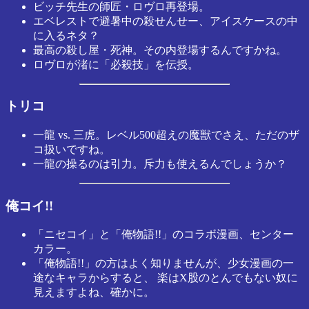
ビッチ先生の師匠・ロヴロ再登場。
エベレストで避暑中の殺せんせー、アイスケースの中
に入るネタ？
最高の殺し屋・死神。その内登場するんですかね。
ロヴロが渚に「必殺技」を伝授。
トリコ
一龍 vs. 三虎。レベル500超えの魔獣でさえ、ただのザ
コ扱いですね。
一龍の操るのは引力。斥力も使えるんでしょうか？
俺コイ!!
「ニセコイ」と「俺物語!!」のコラボ漫画、センター
カラー。
「俺物語!!」の方はよく知りませんが、少女漫画の一
途なキャラからすると、 楽はX股のとんでもない奴に
見えますよね、確かに。