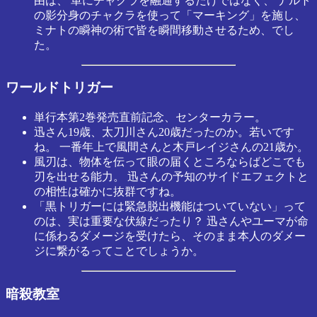
由は、 単にチャクラを融通するだけではなく、 ナルト
の影分身のチャクラを使って「マーキング」を施し、
ミナトの瞬神の術で皆を瞬間移動させるため、でし
た。
ワールドトリガー
単行本第2巻発売直前記念、センターカラー。
迅さん19歳、太刀川さん20歳だったのか。若いです
ね。 一番年上で風間さんと木戸レイジさんの21歳か。
風刃は、物体を伝って眼の届くところならばどこでも
刃を出せる能力。 迅さんの予知のサイドエフェクトと
の相性は確かに抜群ですね。
「黒トリガーには緊急脱出機能はついていない」って
のは、実は重要な伏線だったり？ 迅さんやユーマが命
に係わるダメージを受けたら、そのまま本人のダメー
ジに繋がるってことでしょうか。
暗殺教室