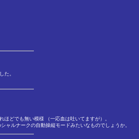
？
した。
それほどでも無い模様 （一応血は吐いてますが）。
Rのシャルナークの自動操縦モードみたいなものでしょうか。