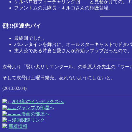
ケルベロ君フィーチャリング回……と見せかけての、キ
ファントムの元隊長・キルコさんの師匠登場。
烈!!!伊達先パイ
最終回でした。
バレンタインを舞台に、オールスターキャストでドタバ
主人公である片倉と愛さんが終始ラブラブだったので、
次号より「賢い犬リリエンタール」の葦原大介先生の「ワール
そして次号は土曜日発売。忘れないようにしないと。
(2013.02.04)
2013年のインデックスへ
ジャンプの部屋へ
漫画の部屋へ
漫画関連リンク
新着情報