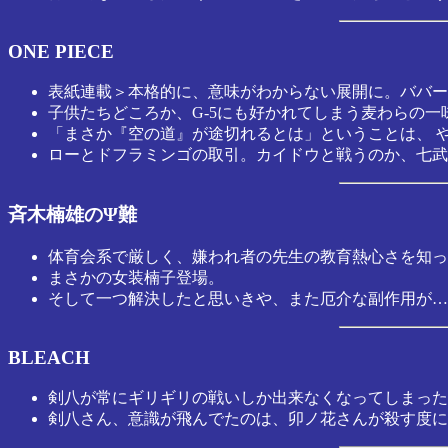
ONE PIECE
表紙連載＞本格的に、意味がわからない展開に。ババー
子供たちどころか、G-5にも好かれてしまう麦わらの一
「まさか『空の道』が途切れるとは」ということは、 
ローとドフラミンゴの取引。カイドウと戦うのか、七武
斉木楠雄のΨ難
体育会系で厳しく、嫌われ者の先生の教育熱心さを知っ
まさかの女装楠子登場。
そして一つ解決したと思いきや、また厄介な副作用が…
BLEACH
剣八が常にギリギリの戦いしか出来なくなってしまった
剣八さん、意識が飛んでたのは、卯ノ花さんが殺す度に