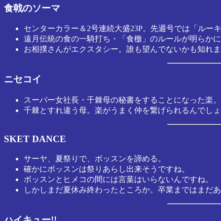
食戟のソーマ
センターカラー＆2号連続大盛23P。先週号では「ルー
遠月伝統の食の一騎打ち・「食檄」のルールが明らかに
お相撲さんがエクスタシー。誰も望んでないかも知れま
ニセコイ
スーパー女社長・千棘母の秘書をすることになった楽。
千棘とすれ違う母。楽がうまく仲を繋げられるんでしょ
SKET DANCE
サーヤ、夏祭りで、ボッスンを諦める。
確かにボッスンは祭りあらし出来そうですね。
ボッスンとヒメコの間には言葉はいらないんですね。
しかしまだ夏休み終わったところか。卒業まではまだあ
ハイキュー!!