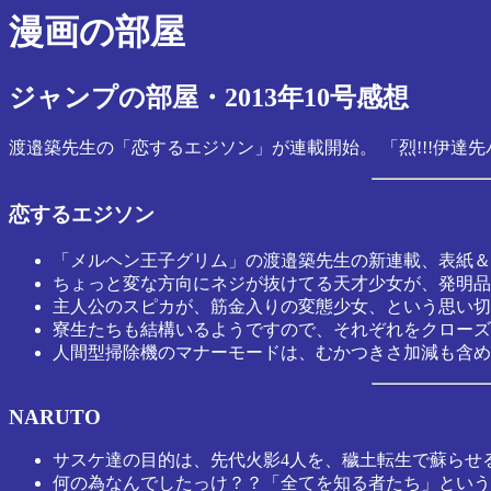
漫画の部屋
ジャンプの部屋・2013年10号感想
渡邉築先生の「恋するエジソン」が連載開始。 「烈!!!伊達
恋するエジソン
「メルヘン王子グリム」の渡邉築先生の新連載、表紙＆
ちょっと変な方向にネジが抜けてる天才少女が、発明品
主人公のスピカが、筋金入りの変態少女、という思い切
寮生たちも結構いるようですので、それぞれをクローズ
人間型掃除機のマナーモードは、むかつきさ加減も含め
NARUTO
サスケ達の目的は、先代火影4人を、穢土転生で蘇らせ
何の為なんでしたっけ？？「全てを知る者たち」という