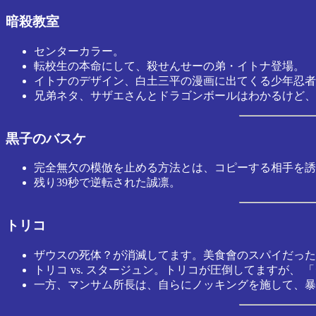
暗殺教室
センターカラー。
転校生の本命にして、殺せんせーの弟・イトナ登場。
イトナのデザイン、白土三平の漫画に出てくる少年忍者
兄弟ネタ、サザエさんとドラゴンボールはわかるけど、
黒子のバスケ
完全無欠の模倣を止める方法とは、コピーする相手を誘
残り39秒で逆転された誠凛。
トリコ
ザウスの死体？が消滅してます。美食會のスパイだった
トリコ vs. スタージュン。トリコが圧倒してますが
一方、マンサム所長は、自らにノッキングを施して、暴走