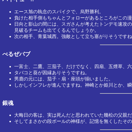
エース旭の執念のスパイクで、烏野勝利。
負けた相手側もちゃんとフォローがあるところがこの漫
日向と影山の間には、スガさんが考えたトンデモ速攻の
見破るチームも出てくるんでしょうか。
次の相手、青葉城西。強敵として立ち塞がりそうですね
べるぜバブ
一富士、二鷹、三茄子、だけでなく、四扇、五煙草、六
タバコと葵が因縁ありそうですね。
男鹿の元には、茄子・扇・座頭が揃いました。
しかしインフレが進んでますね。神崎とか姫川とか、瞬
銀魂
大晦日の客は、実は死んだと思われていた幾松の父親だ
そしてまさかの段ボールの神様が、記憶を無くしたその