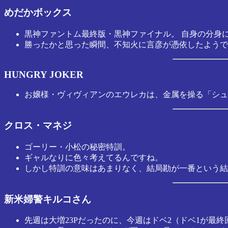
めだかボックス
黒神ファントム最終版・黒神ファイナル。 自身の分身
勝ったかと思った瞬間、不知火に言彦が憑依したようで
HUNGRY JOKER
お嬢様・ヴィヴィアンのエウレカは、金属を操る「シュ
クロス・マネジ
ゴーリー・小松の秘密特訓。
ギャルなりに色々考えてるんですね。
しかし特訓の意味はあまりなく、結局勘が一番という結
新米婦警キルコさん
先週は大増23Pだったのに、今週はドベ2（ドベ1が最