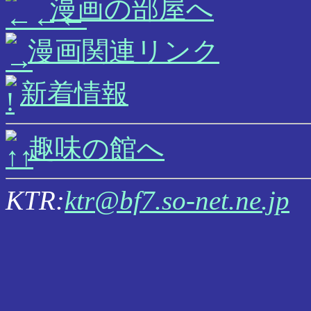
漫画の部屋へ
漫画関連リンク
新着情報
趣味の館へ
KTR:
ktr@bf7.so-net.ne.jp