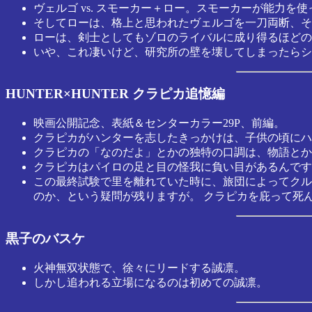
ヴェルゴ vs. スモーカー＋ロー。スモーカーが能力
そしてローは、格上と思われたヴェルゴを一刀両断、そ
ローは、剣士としてもゾロのライバルに成り得るほどの
いや、これ凄いけど、研究所の壁を壊してしまったらシ
HUNTER×HUNTER クラピカ追憶編
映画公開記念、表紙＆センターカラー29P、前編。
クラピカがハンターを志したきっかけは、子供の頃にハ
クラピカの「なのだよ」とかの独特の口調は、物語とか
クラピカはパイロの足と目の怪我に負い目があるんです
この最終試験で里を離れていた時に、旅団によってクル
のか、という疑問が残りますが。 クラピカを庇って死
黒子のバスケ
火神無双状態で、徐々にリードする誠凛。
しかし追われる立場になるのは初めての誠凛。