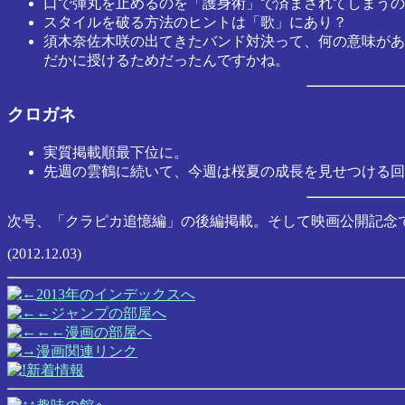
口で弾丸を止めるのを「護身術」で済まされてしまうの
スタイルを破る方法のヒントは「歌」にあり？
須木奈佐木咲の出てきたバンド対決って、何の意味があ
だかに授けるためだったんですかね。
クロガネ
実質掲載順最下位に。
先週の雲鶴に続いて、今週は桜夏の成長を見せつける回
次号、「クラピカ追憶編」の後編掲載。そして映画公開記念で、 
(2012.12.03)
2013年のインデックスへ
ジャンプの部屋へ
漫画の部屋へ
漫画関連リンク
新着情報