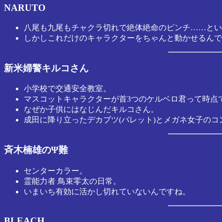
NARUTO
八尾も九尾もチャクラ切れで絶体絶命のピンチ……とい
しかしこれだけのキャラクターをちゃんと動かせるんで
新米婦警キルコさん
小学校で交通安全教室。
マスコットキャラクターが首3つのケルベロ君って時点
なぜか子供にはなじんだキルコさん。
成田に降り立ったデカブツ(バレット)とメガネ女子のコ
斉木楠雄のΨ難
センターカラー。
霊能力者 鳥束零太の日常。
いまいち有効に活かし切れていないんですね。
BLEACH