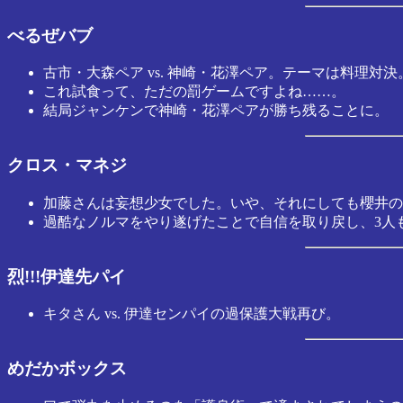
べるぜバブ
古市・大森ペア vs. 神崎・花澤ペア。テーマは料理対決
これ試食って、ただの罰ゲームですよね……。
結局ジャンケンで神崎・花澤ペアが勝ち残ることに。
クロス・マネジ
加藤さんは妄想少女でした。いや、それにしても櫻井の
過酷なノルマをやり遂げたことで自信を取り戻し、3人
烈!!!伊達先パイ
キタさん vs. 伊達センパイの過保護大戦再び。
めだかボックス