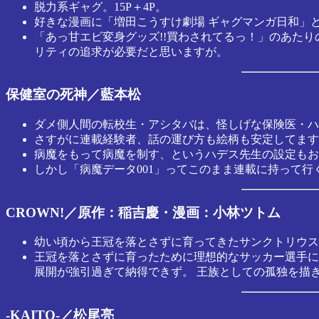
脱力系ギャグ。15P＋4P。
好きな漫画に「増田こうすけ劇場 ギャグマンガ日和」
「あっ甘エビ変身グッズ!!買わされてるっ！」のあた
リティの追求が必要だと思いますが。
保健室の死神／藍本松
ダメ側人間の転校生・アシタバは、怪しげな保険医・ハ
さすがに連載経験者、話の運び方も絵柄も安定してます
病魔をもって病魔を制す、というハデス先生の設定もお
しかし「病魔データ001」ってこのまま連載に持って行
CROWN!／原作：稲吉慶・漫画：小林ツトム
幼い頃から王冠を落とさずに育ってきたサンクトリウス
王冠を落とさずに育ったために理想的なサッカー選手に
展開が強引過ぎて納得できず。 王族としての孤独を描
-KAITO-／松尾亮