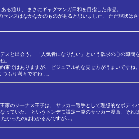
とある通り、 まさにギャグマンガ日和を目指した作品。
りのセンスはなかなかのものがあると思いました。 ただ現状は
デスと出会う。 「人気者になりたい」という欲求の心の隙間を「
ね。
約束ではありますが、 ビジュアル的な見せ方がうまいですね
くつもり満々ですね…。
王家のジーナス王子は、 サッカー選手として理想的なボディバ
なっていた、 というトンデモ設定一発のサッカー漫画。それ
きたかったのはわかるんですが…。