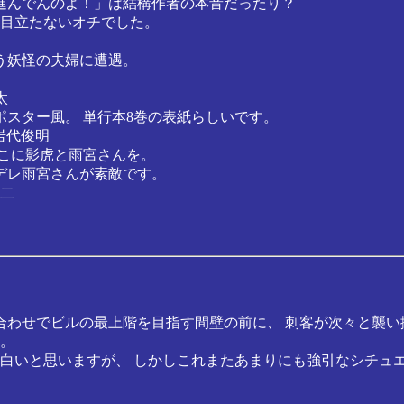
進んでんのよ！」は結構作者の本音だったり？
子目立たないオチでした。
う妖怪の夫婦に遭遇。
太
スター風。 単行本8巻の表紙らしいです。
／岩代俊明
こに影虎と雨宮さんを。
デレ雨宮さんが素敵です。
二
ち合わせでビルの最上階を目指す間壁の前に、 刺客が次々と襲い掛
。
白いと思いますが、 しかしこれまたあまりにも強引なシチュ