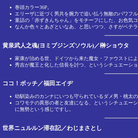
巻頭カラー36P。
エリーザに近づく男共を腕力で追い払う無敵のパワフル
童話の「赤ずきんちゃん」をモチーフにした、お色気コ
なんか色々とあざといなあ、と思いつつ、さすがベテラ
黄泉武人之魂(ヨミブジンズソウル)／榊ショウタ
家康が治める世、ドイツから来た魔女・ファウストによ
秀吉が魔王と化した信長を討つ、というシチュエーショ
ココ！ボッチ／福田エイヂ
幼馴染みのカンナにいつも守られているダメ男・桃太の元
コワモテの異形の者と友達になる、というシチュエーシ
に無勢という感じですし。
世界ニュルルン滞在記／わじまさとし