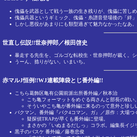
傀儡を武器として戦う一族の生き残りが、傀儡に苦しめ
傀儡兵器というギミック、傀儡・糸譜音登場後の「絆」で
しかし悪役があまりにも類型過ぎて魅力なかったなあ。
世直し伝説!!世奈押郎／根田啓史
暴走する先生を、ゴルゴな転校生・世奈押郎が裁く。ショ
うーん、捻りがない。いまいち。
赤マルJ恒例!!WJ連載陣袋とじ番外編!!
こちら葛飾区亀有公園前派出所番外編／秋本治
こち亀フォーマットをめぐる両さんと部長の戦い
そういやこち亀が番外編に来るのって意外と珍し
バクマン。番外編『バク4コマン。ガ』／原作：大場つ
疑探偵TRAPが早くも番外編に登場。
まさかの「いぬまるだしっ」コラボ。編集長イジ
黒子のバスケ 番外編／藤巻忠俊