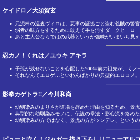
ケイドロ／大須賀玄
元泥棒の巡査ヴィロは、悪事の証拠ごと盗む義賊の警官だ
弱者の味方をするために敢えて手を汚すダークヒーロー
あと主人公ならではの武器というか強味がいまいち見え
忍カノ！くれは／ユウキ アキラ
子孫が残せないことを心配した500年前の祖先が、くノ
それなんてエロゲ…といわんばかりの典型的エロコメ。
影拳カゲトラ!!／今川和尚
幼馴染みのまりさが道場を辞めた理由を知るため、景虎
典型的な幼馴染みモノに、伝説の拳法・影心流を絡めた
幼馴染みの方ではなく、景虎の方がツンデレ、というの
ピューと吹く！ジャガー 描き下ろしリニューアル