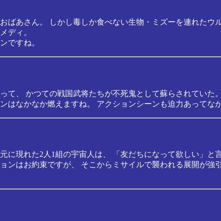
おばあさん。 しかし毒しか食べない生物・ミズーを連れたウ
メディ。
ンですね。
って、 かつての戦国武将たちが不死鬼として蘇らされていた。5
ンはなかなか燃えますね。 アクションシーンも迫力あってな
に現れた2人1組の宇宙人は、 「友だちになって欲しい」と言
ョンはお約束ですが、 そこからミサイルで襲われる展開が強