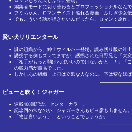
ロマンちゃん久しぶりに登場。
編集者モードに切り替わるとプロフェッショナルなんで
フミちゃん、ロマンテイスト溢れる漫画「ふしぎ少女伝
でもこういう話が描きたいんだったら、ロマン：原作、
賢い犬リリエンタール
謎の組織から、紳士ウィルバー登場。読み切り版の紳士
誘拐する側もズレてますが、誘拐された日野兄も「大変
「相手がもっと弱ければいいのではないかと…！」『こ
の脱力感が最高でした。
しかしあの組織、上司は立派な人なのに、下は変な奴ば
ピューと吹く！ジャガー
連載400回記念、センターカラー。
記念回の常なのか、ジャガーさんもピヨ彦も出ません。
「物は言いよう」、ということでしょうか。