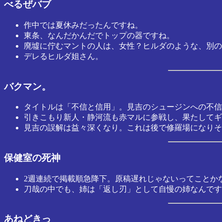
べるぜバブ
作中では夏休みだったんですね。
東条、なんだかんだでトップの器ですね。
廃墟に佇むマントの人は、女性？ヒルダのような、別の
デレるヒルダ姐さん。
バクマン。
タイトルは「不信と信用」。見吉のシュージンへの不信
引きこもり新人・静河流も赤マルに参戦し、果たしてギ
見吉の誤解は益々深くなり。これは後で修羅場になりそ
保健室の死神
2週連続で掲載順急降下。原稿遅れじゃないってことか
刀哉の中でも、姉は「返し刃」として自慢の姉なんです
あねどきっ