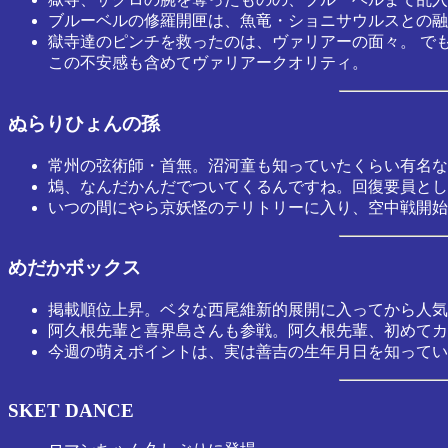
ブルーベルの修羅開匣は、魚竜・ショニサウルスとの融
獄寺達のピンチを救ったのは、ヴァリアーの面々。 で
この不安感も含めてヴァリアークオリティ。
ぬらりひょんの孫
常州の弦術師・首無。沼河童も知っていたくらい有名な
鴆、なんだかんだでついてくるんですね。回復要員とし
いつの間にやら京妖怪のテリトリーに入り、空中戦開始
めだかボックス
掲載順位上昇。ベタな西尾維新的展開に入ってから人気
阿久根先輩と喜界島さんも参戦。阿久根先輩、初めてカ
今週の萌えポイントは、実は善吉の生年月日を知ってい
SKET DANCE