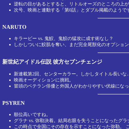
逆転の目があるとすると、リトルオーズのところの上が
次号、映画と連動する「第0話」とダブル掲載のようで
NARUTO
キラービー vs. 鬼鮫、鬼鮫の猛攻に成す術なし？
しかしついに鮫肌を奪い、まだ完全尾獣化のオプション
新世紀アイドル伝説 彼方セブンチェンジ
新連載第2回、センターカラー。しかしタイトル長いな
映画オーディションに挑戦。
冒頭のベテラン俳優と外国人がわかりやすい伏線になっ
PSYREN
順位高いですね。
グラナ vs. 弥勒決着。結局右眼を失うことになった
この時点で全国にその存在を示すことになった弥勒。 