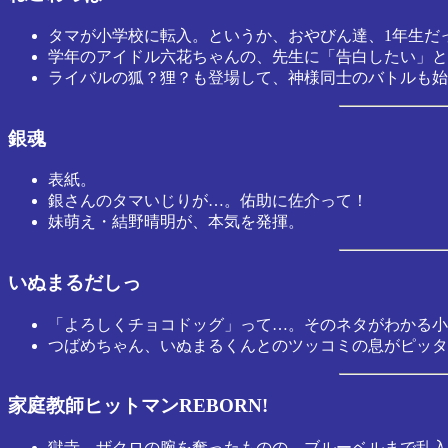
タマが小学校に転入。というか、おやびん達、1年生だ
学年のアイドル六花ちゃんの、先生に「告白したい」と
ライバルの狐？狸？も登場して、神様同士のバトルも始
銀魂
表紙。
銀さんのタマいじりが…。佑助に佐介って！
妹萌え・結野晴明が、本気を発揮。
いぬまるだしっ
「よろしくチョコドッグ」って…。そのネタがわかる小
つばめちゃん、いぬまるくんとのツッコミの息がピッタ
家庭教師ヒットマンREBORN!
獄寺、ザクロの腕を奪ったものの、ブルーベルまで乱入