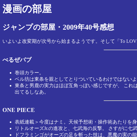
漫画の部屋
ジャンプの部屋・2009年40号感想
いよいよ改変期が次号から始まるようです。そして「To LO
べるぜバブ
巻頭カラー。
ベル坊は東条を親としてとりついているわけではないよ
東条と男鹿の実力はほぼ互角っぽい感じですが、 これ
出てるしなあ。
ONE PIECE
表紙連載＞今度はナミ。天候予想術・操作術あたりを身
リトルオーズJr.の進攻と、七武海の反撃。 さすがに
ドフラミンゴがオーズの足を斬った技は、悪魔の実の能