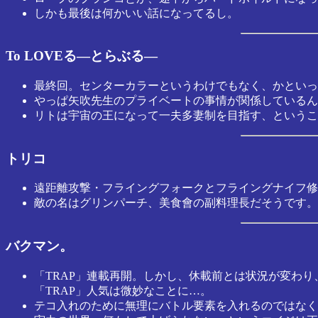
しかも最後は何かいい話になってるし。
To LOVEる―とらぶる―
最終回。センターカラーというわけでもなく、かといっ
やっぱ矢吹先生のプライベートの事情が関係しているん
リトは宇宙の王になって一夫多妻制を目指す、というこ
トリコ
遠距離攻撃・フライングフォークとフライングナイフ修
敵の名はグリンパーチ、美食會の副料理長だそうです。
バクマン。
「TRAP」連載再開。しかし、休載前とは状況が変わ
「TRAP」人気は微妙なことに…。
テコ入れのために無理にバトル要素を入れるのではなく