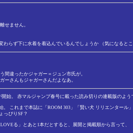
離せません。
相変わらず下に水着を着込んでいるんでしょうか （気になると
う間違ったかジャガー＝ジュン市氏が。
ガーさんもジャガーさんだよなあ。
が開始。 赤マルジャンプ春号に載った読み切りの連載版のよう
。 これまで本誌に「ROOM 303」「賢い犬 リリエンター
ょっぴりSF？
 LOVEる」とあと1本だとすると、展開と掲載順から言って、 