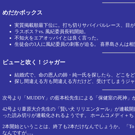
めだかボックス
実質掲載順最下位に。打ち切りサバイバルレース、目が
ラスボス？vs. 風紀委員長戦開始。
不知火をエアオッパイとは良く言った。
生徒会の3人に風紀委員の刺客が迫る。 喜界島さんは
ピューと吹く！ジャガー
結婚式で、命の恩人の師・純一氏を探したら、どこをど
探し間違える方も間違える方だけど、受けてしまうジャ
次号より「MUDDY」の藍本松先生による「保健室の死神」
42号より葦原大介先生の「賢い犬 リリエンタール」が連載開始
った読み切りが連載化されるようです。 ホームコメディ＋ち
2本開始ということは、終了も2本だけなんでしょうか。 「To
なんですが…。