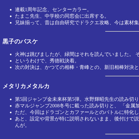
連載1周年記念、センターカラー。
たまこ先生、中学校の同窓会に出席する。
兄妹揃って、昔は自由研究でドラクエ攻略、今は素材集
黒子のバスケ
火神は跳びましたが、緑間はそれを読んでいました。 
というわけで、秀徳戦決着。
次の対決は、かつての相棒・青峰との、新旧相棒対決と
メタリカメタルカ
第5回ジャンプ金未来杯第5弾。水野輝昭先生の読み切り
赤マルジャンプ2008冬号に載った読み切りと、 「金
ただ、今回はドラゴンとカファールとのバトルに特化し
あと、設定や背景が特に説明されないまま、後付けで説
んが。