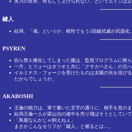
実力の世界、何もして上げられない、というエイジは正
鍵人
結局、「魂」というか、根性でもう1回鍵武威が武器化
PSYREN
自ら禁人種化してしまった朧は、監視プログラムに映ら
一方、ヒリューはタツオと共に「クサカベさん」の元へ
イルミナス・フォージを受けたものは太陽の光を浴びると
たからでしょうか。
AKABOSHI
王倫の能力は、筆で書いた文字の通りに、相手を意のま
結局王倫一人が梁山泊の連中を売り飛ばそうとしていて
「鳥籠なんかじゃ飼えねぇ」
まさかこんなセリフが「鍵人」と被るとは…。