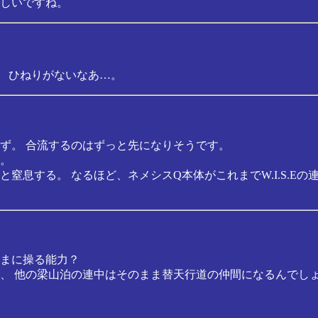
しいですね。
。 ひねりがないなあ…。
ず。 合流するのはずっと先になりそうです。
。
窒息する。 なるほど、ネメシスQ本体がこれまでW.I.S.E
まに操る能力？
、 他の梁山泊の連中はそのまま替天行道の仲間になるんでし