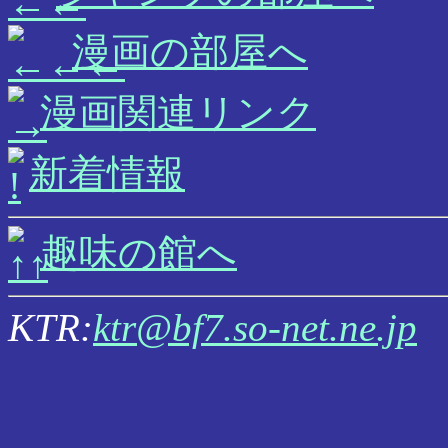
漫画の部屋へ
漫画関連リンク
新着情報
趣味の館へ
KTR:
ktr@bf7.so-net.ne.jp