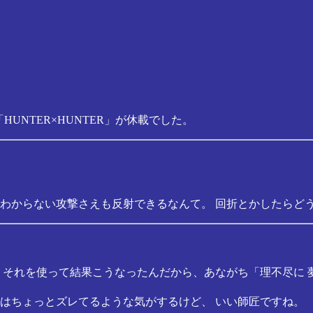
「HUNTER×HUNTER」が休載でした。
わからない攻撃さえも反射できるなんて。 回折とかしたらど
それを使って結果こうなったんだから、あながち「理不尽に 夢
はちょっとズレてるような気がするけど、 いい師匠ですね。