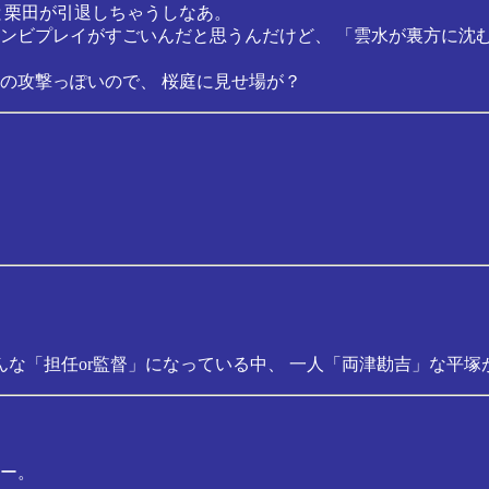
と栗田が引退しちゃうしなあ。
ンビプレイがすごいんだと思うんだけど、 「雲水が裏方に沈む
の攻撃っぽいので、 桜庭に見せ場が？
。
な「担任or監督」になっている中、 一人「両津勘吉」な平塚
ー。