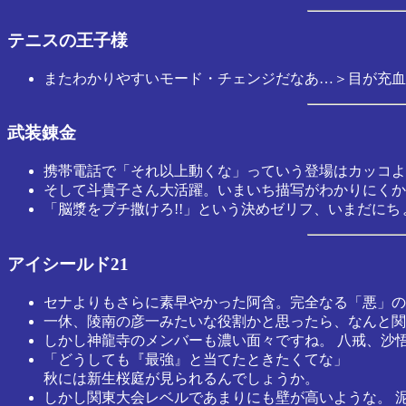
テニスの王子様
またわかりやすいモード・チェンジだなあ…＞目が充血
武装錬金
携帯電話で「それ以上動くな」っていう登場はカッコよ
そして斗貴子さん大活躍。いまいち描写がわかりにくか
「脳漿をブチ撒けろ!!」という決めゼリフ、いまだにち
アイシールド21
セナよりもさらに素早やかった阿含。完全なる「悪」の
一休、陵南の彦一みたいな役割かと思ったら、なんと関
しかし神龍寺のメンバーも濃い面々ですね。 八戒、沙
「どうしても『最強』と当てたときたくてな」
秋には新生桜庭が見られるんでしょうか。
しかし関東大会レベルであまりにも壁が高いような。 