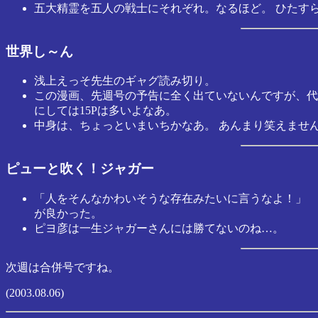
五大精霊を五人の戦士にそれぞれ。なるほど。 ひたす
世界し～ん
浅上えっそ先生のギャグ読み切り。
この漫画、先週号の予告に全く出ていないんですが、代原と
にしては15Pは多いよなあ。
中身は、ちょっといまいちかなあ。 あんまり笑えませ
ピューと吹く！ジャガー
「人をそんなかわいそうな存在みたいに言うなよ！」
が良かった。
ピヨ彦は一生ジャガーさんには勝てないのね…。
次週は合併号ですね。
(2003.08.06)