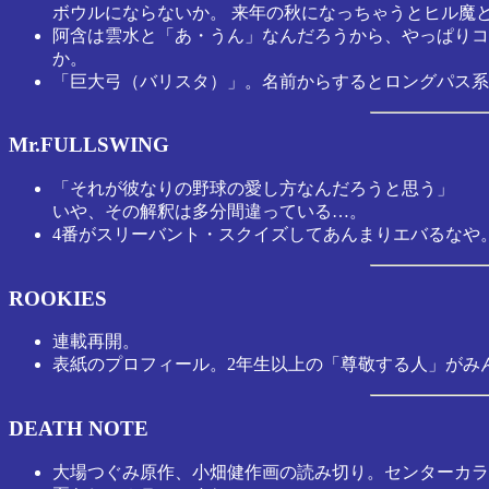
ボウルにならないか。 来年の秋になっちゃうとヒル魔
阿含は雲水と「あ・うん」なんだろうから、やっぱりコ
か。
「巨大弓（バリスタ）」。名前からするとロングパス系
Mr.FULLSWING
「それが彼なりの野球の愛し方なんだろうと思う」
いや、その解釈は多分間違っている…。
4番がスリーバント・スクイズしてあんまりエバるなや
ROOKIES
連載再開。
表紙のプロフィール。2年生以上の「尊敬する人」がみん
DEATH NOTE
大場つぐみ原作、小畑健作画の読み切り。センターカラ