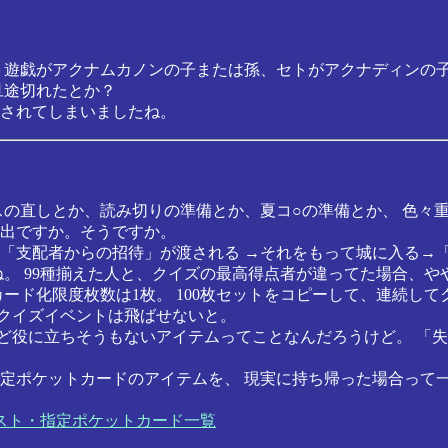
＝遊戯がアクナムカノンの子または孫、セトがアクナディンの
旦途切れたとか？
されてしまいましたね。
スの直しとか、読み切りの準備とか、夏コ○の準備とか、 色々
出ですか。そうですか。
支配者からの招待」が渡される →それをもって城に入る→「No.
ね。 99種揃えた人と、クイズの最高得点者が違ってた場合、
カード化限度枚数は1枚。 100枚セットをコピーして、連続してク
ろクイズイベントは飛ばせないと。
ほど役に立ちそうもないアイテムってことなんだろうけど。 「
定ポケットカードのアイテムを、 現実に持ち帰った場合って
ードリスト・指定ポケットカード一覧