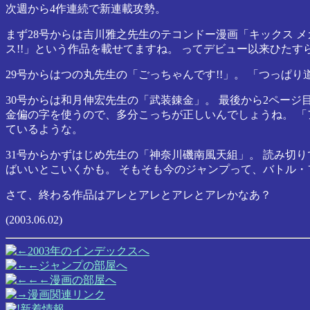
次週から4作連続で新連載攻勢。
まず28号からは吉川雅之先生のテコンドー漫画「キックス メガミ
ス!!」という作品を載せてますね。 ってデビュー以来ひた
29号からはつの丸先生の「ごっちゃんです!!」。 「つっ
30号からは和月伸宏先生の「武装錬金」。 最後から2ペー
金偏の字を使うので、多分こっちが正しいんでしょうね。 「ア
ているような。
31号からかずはじめ先生の「神奈川磯南風天組」。 読み切
ばいいとこいくかも。 そもそも今のジャンプって、バトル・
さて、終わる作品はアレとアレとアレとアレかなあ？
(2003.06.02)
2003年のインデックスへ
ジャンプの部屋へ
漫画の部屋へ
漫画関連リンク
新着情報