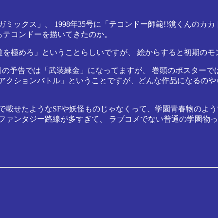
ックス」。 1998年35号に「テコンドー師範!!鏡くんのカカト
すらテコンドーを描いてきたのか。
ぱり道を極めろ」ということらしいですが、 絵からすると初期の
ジ目の予告では「武装練金」になってますが、 巻頭のポスターで
クションバトル」ということですが、どんな作品になるのやら。 絵
りで載せたようなSFや妖怪ものじゃなくって、学園青春物のよ
ファンタジー路線が多すぎて、 ラブコメでない普通の学園物