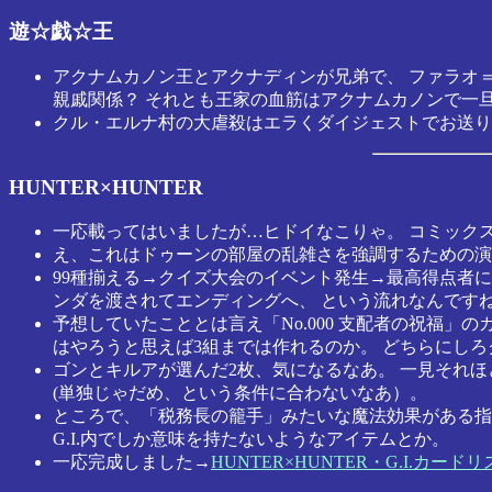
遊☆戯☆王
アクナムカノン王とアクナディンが兄弟で、 ファラオ
親戚関係？ それとも王家の血筋はアクナムカノンで一
クル・エルナ村の大虐殺はエラくダイジェストでお送り
HUNTER×HUNTER
一応載ってはいましたが…ヒドイなこりゃ。 コミック
え、これはドゥーンの部屋の乱雑さを強調するための演
99種揃える→クイズ大会のイベント発生→最高得点者に「
ンダを渡されてエンディングへ、 という流れなんです
予想していたこととは言え「No.000 支配者の祝福」の
はやろうと思えば3組までは作れるのか。 どちらにし
ゴンとキルアが選んだ2枚、気になるなあ。 一見それ
(単独じゃだめ、という条件に合わないなあ）。
ところで、「税務長の籠手」みたいな魔法効果がある指
G.I.内でしか意味を持たないようなアイテムとか。
一応完成しました→
HUNTER×HUNTER・G.I.カ