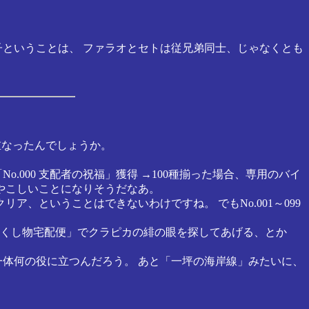
子ということは、 ファラオとセトは従兄弟同士、じゃなくとも
重なったんでしょうか。
000 支配者の祝福」獲得 →100種揃った場合、専用のバイ
ややこしいことになりそうだなあ。
リア、ということはできないわけですね。 でもNo.001～099
失くし物宅配便」でクラピカの緋の眼を探してあげる、とか
一体何の役に立つんだろう。 あと「一坪の海岸線」みたいに、