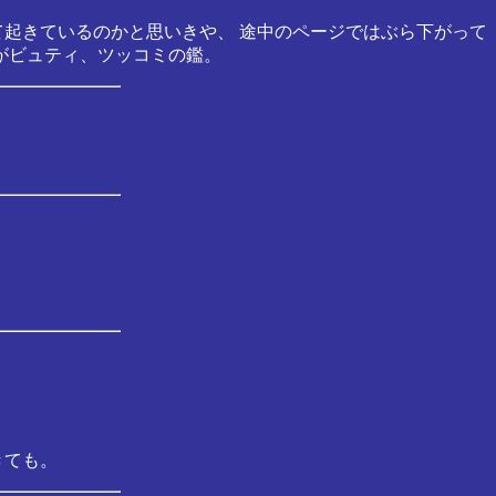
て起きているのかと思いきや、 途中のページではぶら下がって
がビュティ、ツッコミの鑑。
？
きても。