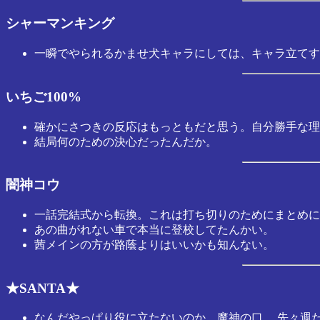
シャーマンキング
一瞬でやられるかませ犬キャラにしては、キャラ立てす
いちご100%
確かにさつきの反応はもっともだと思う。自分勝手な理
結局何のための決心だったんだか。
闇神コウ
一話完結式から転換。これは打ち切りのためにまとめに
あの曲がれない車で本当に登校してたんかい。
茜メインの方が路蔭よりはいいかも知んない。
★SANTA★
なんだやっぱり役に立たないのか、魔神の口。 先々週