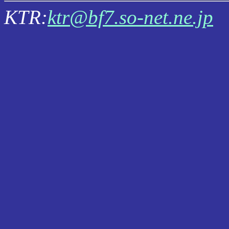
KTR:
ktr@bf7.so-net.ne.jp