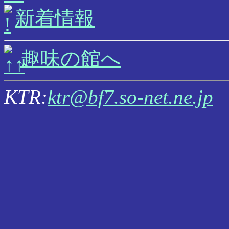
新着情報
趣味の館へ
KTR:
ktr@bf7.so-net.ne.jp